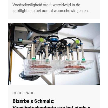
voedselproducenten
Voedselveiligheid staat wereldwijd in de
spotlights nu het aantal waarschuwingen en
terugroepacties een alarmerend niveau heeft
bereikt. Maar wat veroorzaakt een product recall,
wat zijn de gevolgen en hoe kan de veiligheid in
de toeleveringsketens het risico minimaliseren?
COÖPERATIE
Bizerba x Schmalz:
Vacuümtechnologie aan het einde van