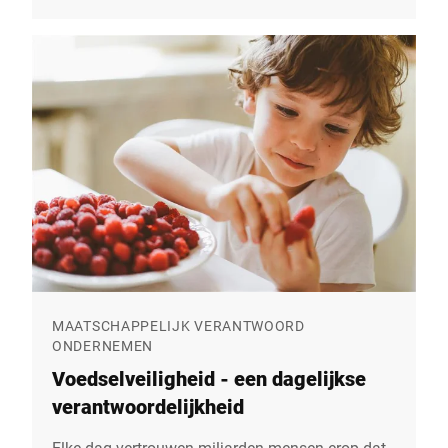
Consumables van Bizerba centraal. In een
uitgebreid interview vertelt Tom Van Elsacker,
Global Managing Director van deze Business
Unit, hoe een afdeling die in 1983 werd opgericht
is uitgegroeid tot een wereldspeler van formaat
– met inmiddels een omzet van meer dan €165
miljoen.
MAATSCHAPPELIJK VERANTWOORD
ONDERNEMEN
Voedselveiligheid - een dagelijkse
verantwoordelijkheid
Elke dag vertrouwen miljarden mensen erop dat