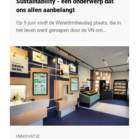
Sustainability - een onderwerp dat
ons allen aanbelangt
Op 5 juni vindt de Wereldmilieudag plaats, die in
het leven werd geroepen door de VN om
wereldwijd bewustzijn en actie te promoten om
het milieu te beschermen. Bizerba is zich ook
bewust van haar verantwoordelijkheid tegenover
het milieu en biedt daarom duurzame
oplossingen in harmonie met economie, ecologie
en maatschappij.
INNOVATIE