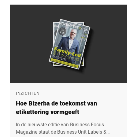
wetten voor oktober 2024 aanpassen. Betrokken
bedrijven moeten de maatregelen nu snel
implementeren, de meeste voor eind 2025.
Vooral bedrijven uit kritieke sectoren en
essentiële faciliteiten - waaronder
voedselproducenten, detailhandelaren en
logistieke bedrijven - worden getroffen. Voor hen
wordt beveiliging een doorslaggevende factor
voor naleving, maar ook voor veerkracht,
concurrentievermogen en vertrouwen.
INZICHTEN
Hoe Bizerba de toekomst van
etikettering vormgeeft
In de nieuwste editie van Business Focus
Magazine staat de Business Unit Labels &