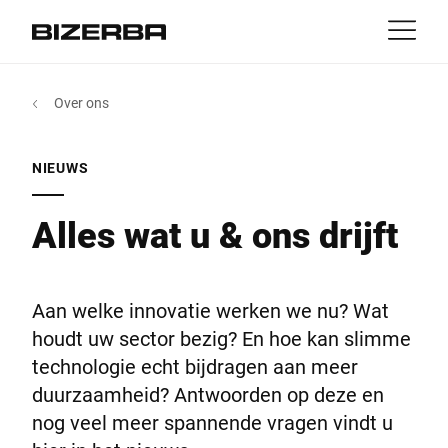
Contact
Terug
Over ons
MyBizerba
Producten & Oplossingen
Europa
Jobs
NIEUWS
NL
|
FR
be
Amerika
Activiteiten
Alles wat u & ons drijft
Azië
Experience
Aan welke innovatie werken we nu? Wat
Australië
houdt uw sector bezig? En hoe kan slimme
Service
technologie echt bijdragen aan meer
duurzaamheid? Antwoorden op deze en
Afrika
nog veel meer spannende vragen vindt u
Over ons