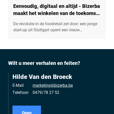
Eenvoudig, digitaal en altijd - Bizerba
maakt het winkelen van de toekomst
mogelijk
De revolutie in de foodretail zet door: een jonge
start-up uit Stuttgart opent een nieuw
winkelconcept genaamd "Roberta Goods". Met
behulp van in een netwerk gekoppelde Bizerba
Smart Shelf-oplossingen wordt 24 uur per dag
volledig geautomatiseerd winkelen voor verse
levensmiddelen mogelijk gemaakt.
Wilt u meer verhalen en feiten?
Hilde Van den Broeck
E-Mail
marketing@bizerba.be
Telefoon
0479/78 27 52
Open