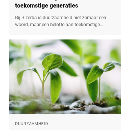
toekomstige generaties
Bij Bizerba is duurzaamheid niet zomaar een
woord, maar een belofte aan toekomstige
generaties. Al meer dan 155 jaar zetten we ons
actief in voor milieuvriendelijke praktijken en
integreren we duurzaamheid in al onze
bedrijfsprocessen. Leer meer over onze
innovatieve benaderingen en voortdurende
inspanningen voor een duurzame toekomst in
ons jaarlijkse Duurzaamheidsrapport.
DUURZAAMHEID