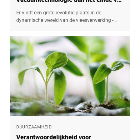
de lijn
Er vindt een grote revolutie plaats in de
dynamische wereld van de vleesverwerking -
gedreven door innovatieve oplossingen en
partnerschappen. Bizerba, een gerenommeerde
expert in weegschalen en systeemtechnologie,
heeft een baanbrekend initiatief geïntroduceerd
in een Spaanse vleesverwerkingsfabriek in
samenwerking met Schmalz, een
toonaangevende leverancier van
vacuümtechnologie. Dit partnerschap
onderscheidt zich door de focus op het verhogen
van de efficiëntie en de doelgerichte
automatisering van specifieke processen en
betekent een belangrijke stap voorwaarts.
DUURZAAMHEID
Verantwoordelijkheid voor