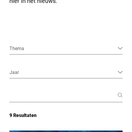
hier in het nieuws.
Wereldwijde website
Thema
Jaar
9 Resultaten