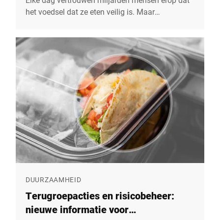
het voedsel dat ze eten veilig is. Maar
voedselveiligheid is niet vanzelfsprekend. Op 7
juni is het Wereldvoedselveiligheidsdag, een
moment waarop we stilstaan bij het belang van
voedselveiligheid voor onze gezondheid, onze
samenleving en het vertrouwen in de hele
voedselketen. Bij Bizerba zien we
voedselveiligheid niet alleen als een technische
uitdaging, maar ook als een maatschappelijke
verantwoordelijkheid.
DUURZAAMHEID
Terugroepacties en risicobeheer:
nieuwe informatie voor