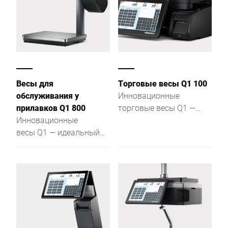
Весы для
Торговые весы Q1 100
обслуживания у
Инновационные
прилавков Q1 800
торговые весы Q1 —
Инновационные
идеальный выбор для
весы Q1 — идеальный
работы у прилавка,
выбор для работы у
отдела
прилавка, отдела
самообслуживания, а
самообслуживания, а
также для нанесения
также для нанесения
этикеток с ценой.
этикеток с ценой.
Наличие емкостного
Наличие емкостного
сенсорного экрана с
сенсорного экрана с
интуитивно понятным