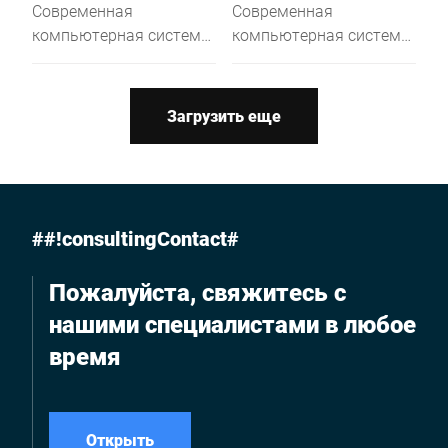
Современная
Современная
компьютерная система
компьютерная система
в компактном
в компактном
исполнении. Больше
исполнении. Высокая
производительности
производительность
Загрузить еще
благодаря мощному
благодаря мощному
процессору Intel® Quad
процессору Intel® Quad
Core и большой
Core и большой
оперативной памяти.
оперативной памяти.
##!consultingContact#
Пожалуйста, свяжитесь с
нашими специалистами в любое
время
Открыть