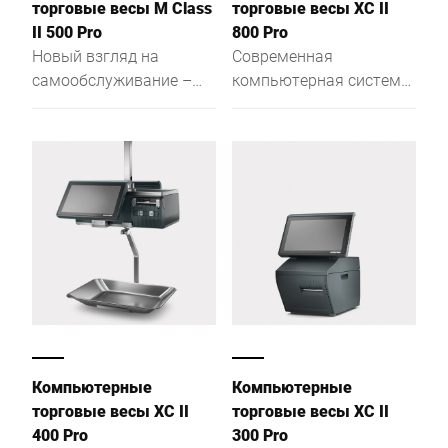
торговые весы M Class
торговые весы XC II
перекрестных продаж.
II 500 Pro
800 Pro
Плоский вариант K3 100
Новый взгляд на
Современная
отличается еще
самообслуживание –
компьютерная система
большей
современные весы для
в компактном
компактностью. Также
магазина M Class II 500
исполнении. Больше
эта модель
Pro.
производительности
предлагается в
благодаря мощному
варианте для булочных
процессору Intel® Quad
без тензодатчика.
Core и большой
оперативной памяти.
Компьютерные
Компьютерные
торговые весы XC II
торговые весы XC II
400 Pro
300 Pro