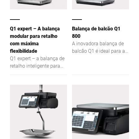
Q1 expert – A balança
Balança de balcão Q1
modular para retalho
800
com máxima
A inovadora balança de
flexibilidade
balcão Q1 é ideal para a
Q1 expert – a balança de
venda assistida,
retalho inteligente para
autosserviço e
vendas assistidas, self-
etiquetagem de preços.
service e etiquetagem:
Sua equipe pode usar a
plana, intuitiva, eficiente –
Q1 sem dificuldades e
para uma melhor
com eficiência através da
visibilidade e fácil acesso.
tela de toque capacitiva
com interface gráfica
intuitiva. O prato de
pesagem especialmente
plano permite que os