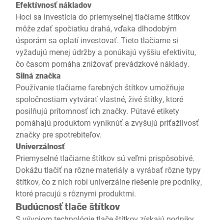
Efektívnosť nákladov
Hoci sa investícia do priemyselnej tlačiarne štítkov
môže zdať spočiatku drahá, vďaka dlhodobým
úsporám sa oplatí investovať. Tieto tlačiarne si
vyžadujú menej údržby a ponúkajú vyššiu efektivitu,
čo časom pomáha znižovať prevádzkové náklady.
Silná značka
Používanie tlačiarne farebných štítkov umožňuje
spoločnostiam vytvárať vlastné, živé štítky, ktoré
posilňujú prítomnosť ich značky. Pútavé etikety
pomáhajú produktom vyniknúť a zvyšujú príťažlivosť
značky pre spotrebiteľov.
Univerzálnosť
Priemyselné tlačiarne štítkov sú veľmi prispôsobivé.
Dokážu tlačiť na rôzne materiály a vyrábať rôzne typy
štítkov, čo z nich robí univerzálne riešenie pre podniky,
ktoré pracujú s rôznymi produktmi.
Budúcnosť tlače štítkov
S vývojom technológie tlače štítkov získajú podniky