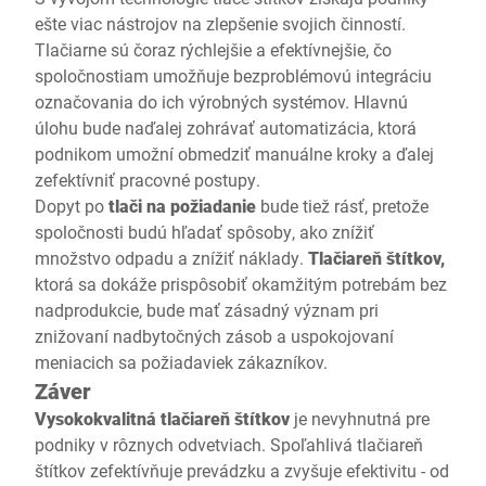
ešte viac nástrojov na zlepšenie svojich činností.
Tlačiarne sú čoraz rýchlejšie a efektívnejšie, čo
spoločnostiam umožňuje bezproblémovú integráciu
označovania do ich výrobných systémov. Hlavnú
úlohu bude naďalej zohrávať automatizácia, ktorá
podnikom umožní obmedziť manuálne kroky a ďalej
zefektívniť pracovné postupy.
Dopyt po
tlači na požiadanie
bude tiež rásť, pretože
spoločnosti budú hľadať spôsoby, ako znížiť
množstvo odpadu a znížiť náklady.
Tlačiareň štítkov,
ktorá sa dokáže prispôsobiť okamžitým potrebám bez
nadprodukcie, bude mať zásadný význam pri
znižovaní nadbytočných zásob a uspokojovaní
meniacich sa požiadaviek zákazníkov.
Záver
Vysokokvalitná tlačiareň štítkov
je nevyhnutná pre
podniky v rôznych odvetviach. Spoľahlivá tlačiareň
štítkov zefektívňuje prevádzku a zvyšuje efektivitu - od