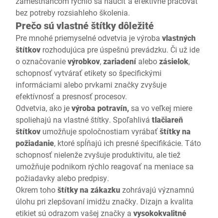
zamestnancom rýchlo sa naučiť a efektívne pracovať
bez potreby rozsiahleho školenia.
Prečo sú vlastné štítky dôležité
Pre mnohé priemyselné odvetvia je výroba
vlastných
štítkov
rozhodujúca pre úspešnú prevádzku. Či už ide
o označovanie
výrobkov
,
zariadení
alebo
zásielok
,
schopnosť vytvárať etikety so špecifickými
informáciami alebo prvkami značky zvyšuje
efektívnosť a presnosť procesov.
Odvetvia, ako je
výroba potravín,
sa vo veľkej miere
spoliehajú na vlastné štítky. Spoľahlivá
tlačiareň
štítkov
umožňuje spoločnostiam vyrábať
štítky na
požiadanie
, ktoré spĺňajú ich presné špecifikácie. Táto
schopnosť nielenže zvyšuje produktivitu, ale tiež
umožňuje podnikom rýchlo reagovať na meniace sa
požiadavky alebo predpisy.
Okrem toho
štítky na zákazku
zohrávajú významnú
úlohu pri zlepšovaní imidžu značky. Dizajn a kvalita
etikiet sú odrazom vašej značky a
vysokokvalitné