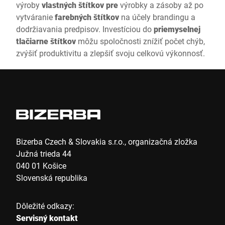
výroby
vlastných štítkov pre
výrobky a zásoby až po
vytváranie
farebných štítkov
na účely brandingu a
dodržiavania predpisov. Investíciou do
priemyselnej
tlačiarne štítkov
môžu spoločnosti znížiť počet chýb,
zvýšiť produktivitu a zlepšiť svoju celkovú výkonnosť.
Bizerba Czech & Slovakia s.r.o., organizačná zložka
Južná trieda 44
040 01 Košice
Slovenská republika
Dôležité odkazy:
Servisný kontakt