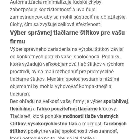
Automatizácia minimalizuje ľudské chyby,
zabezpečuje konzistentnosť a uvoľňuje
zamestnancov, aby sa mohli sústrediť na dôležitejšie
úlohy, čím sa zvyšuje celková efektívnosť.
Výber správnej tlačiarne štítkov pre vašu
firmu
Výber správneho zariadenia na výrobu štítkov závisí
od konkrétnych potrieb vašej spoločnosti. Podniky,
ktoré vyžadujú veľkoobjemovú tlač štítkov v rýchlom
prostredí, by sa mali rozhodnúť pre priemyselné
tlačiarne štítkov. Menším spoločnostiam s nižšími
objemami by mohla vyhovovať kompaktnejšia
tlačiareň.
Bez ohľadu na veľkosť vašej firmy je výber
spoľahlivej
,
flexibilnej
a
ľahko použiteľnej
tlačiarne
kľúčový.
Tlačiareň, ktorá ponúka
možnosti tlače vlastných
štítkov, vysokorýchlostnú tlač
a možnosti
farebných
štítkov
, poskytne vašej spoločnosti všestrannosť,
ktorú potrebuje na to, aby sa jej darilo v