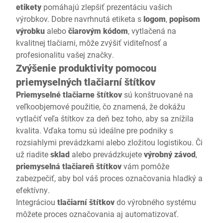
etikety
pomáhajú zlepšiť prezentáciu vašich
výrobkov. Dobre navrhnutá etiketa s
logom
,
popisom
výrobku
alebo
čiarovým kódom
, vytlačená na
kvalitnej tlačiarni, môže zvýšiť viditeľnosť a
profesionalitu vašej značky.
Zvýšenie produktivity pomocou
priemyselných tlačiarní štítkov
Priemyselné tlačiarne štítkov
sú konštruované na
veľkoobjemové použitie, čo znamená, že dokážu
vytlačiť veľa štítkov za deň bez toho, aby sa znížila
kvalita. Vďaka tomu sú ideálne pre podniky s
rozsiahlymi prevádzkami alebo zložitou logistikou. Či
už riadite
sklad
alebo prevádzkujete
výrobný závod
,
priemyselná tlačiareň štítkov
vám pomôže
zabezpečiť, aby bol váš proces označovania hladký a
efektívny.
Integráciou
tlačiarní štítkov
do výrobného systému
môžete proces označovania aj automatizovať.