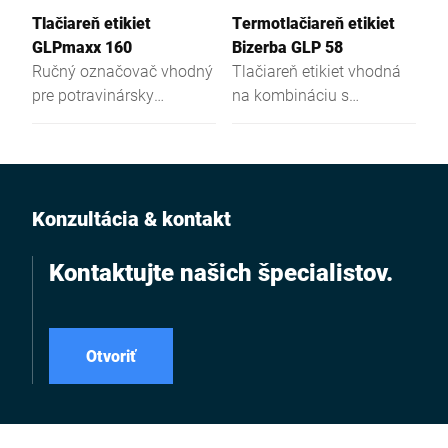
Tlačiareň etikiet
Termotlačiareň etikiet
GLPmaxx 160
Bizerba GLP 58
Ručný označovač vhodný
Tlačiareň etikiet vhodná
pre potravinársky
na kombináciu s
priemysel a logistiku.
označovačmi,
priemyselnými váhami a
terminálmi.
Konzultácia & kontakt
Kontaktujte našich špecialistov.
Otvoriť