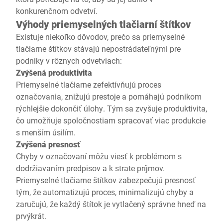
konkurenčnom odvetví.
Výhody priemyselných tlačiarní štítkov
Existuje niekoľko dôvodov, prečo sa priemyselné
tlačiarne štítkov stávajú nepostrádateľnými pre
podniky v rôznych odvetviach:
Zvýšená produktivita
Priemyselné tlačiarne zefektívňujú proces
označovania, znižujú prestoje a pomáhajú podnikom
rýchlejšie dokončiť úlohy. Tým sa zvyšuje produktivita,
čo umožňuje spoločnostiam spracovať viac produkcie
s menším úsilím.
Zvýšená presnosť
Chyby v označovaní môžu viesť k problémom s
dodržiavaním predpisov a k strate príjmov.
Priemyselné tlačiarne štítkov zabezpečujú presnosť
tým, že automatizujú proces, minimalizujú chyby a
zaručujú, že každý štítok je vytlačený správne hneď na
prvýkrát.