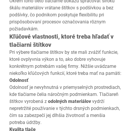
Okrem toho tieto tlačiarne dokážu spracovať širokú
škálu materiálov vrátane štítkov s podšívkou a bez
podšívky, čo podnikom poskytuje flexibilitu pri
prispôsobovaní procesov označovania rôznym
požiadavkám.
Kľúčové vlastnosti, ktoré treba hľadať v
tlačiarni štítkov
Pri výbere tlačiarne štítkov by ste mali zvážiť funkcie,
ktoré ovplyvnia výkon a to, ako dobre vyhovuje
konkrétnym potrebám vašej firmy. Nižšie uvádzame
niekoľko kľúčových funkcií, ktoré treba mať na pamäti:
Odolnosť
Odolnosť je nevyhnutná v priemyselných prostrediach,
kde tlačiarne čelia náročným podmienkam. Tlačiareň
štítkov vyrobená z
odolných materiálov
vydrží
nepretržité používanie v týchto drsných podmienkach,
čím sa zabezpečí jej dlhšia životnosť a menšia
potreba údržby.
Kvalita tlače