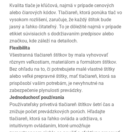
Kvalita tlače je kľúčová, najmä v prípade cenových
alebo čiarových kódov. Tlačiareň, ktorá ponúka tlač vo
vysokom rozlíšení, zaručuje, že každý štítok bude
jasný a ľahko čitateľný. To je dôležité najmä v prípade
etikiet súvisiacich s dodržiavaním predpisov alebo
značkou, kde záleží na detailoch.
Flexibilita
Všestranná tlačiareň štítkov by mala vyhovovať
rôznym veľkostiam, materiálom a formátom štítkov.
Bez ohľadu na to, či potrebujete malé vlastné štítky
alebo veľké prepravné štítky, mať tlačiareň, ktorá sa
prispôsobí vašim potrebám, je nevyhnutné na
zabezpečenie plynulosti prevádzky.
Jednoduchosť používania
Používateľsky prívetivá tlačiareň štítkov šetrí čas a
znižuje počet prevádzkových porúch. Hľadajte
tlačiareň, ktorá sa ľahko ovláda a udržiava, s
intuitívnym ovládaním, ktoré umožňuje