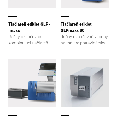
Tlačiareň etikiet GLP-
Tlačiareň etikiet
Imaxx
GLPmaxx 80
Ručný označovač
Ručný označovač vhodný
kombinujúci tlačiareň
najmä pre potravinársky
etikiet s vážiacou
priemysel, expedíciu a
technológiou Bizerba.
skladovanie.