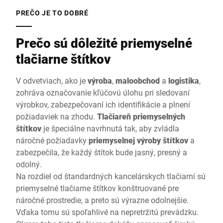
PREČO JE TO DOBRÉ
Prečo sú dôležité priemyselné
tlačiarne štítkov
V odvetviach, ako je
výroba
,
maloobchod
a
logistika
,
zohráva označovanie kľúčovú úlohu pri sledovaní
výrobkov, zabezpečovaní ich identifikácie a plnení
požiadaviek na zhodu.
Tlačiareň priemyselných
štítkov
je špeciálne navrhnutá tak, aby zvládla
náročné požiadavky
priemyselnej výroby štítkov
a
zabezpečila, že každý štítok bude jasný, presný a
odolný.
Na rozdiel od štandardných kancelárskych tlačiarní sú
priemyselné tlačiarne štítkov konštruované pre
náročné prostredie, a preto sú výrazne odolnejšie.
Vďaka tomu sú spoľahlivé na nepretržitú prevádzku.