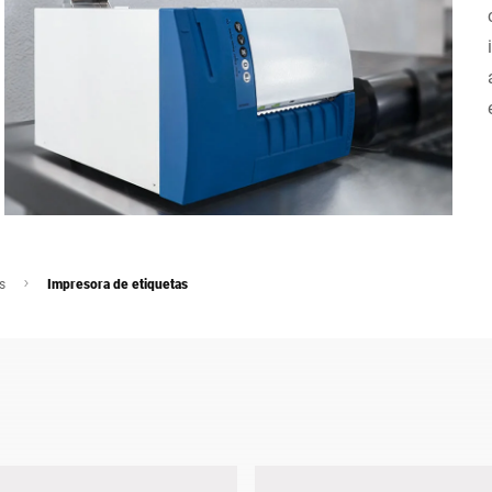
Suiza
Turquía
Reino Unido
s
Impresora de etiquetas