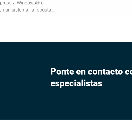
presora Windows® o
en un sistema: la robusta
rmica GLP 58 fabricada de
able convence por su
o y seguro y su carácter
al
Ponte en contacto c
especialistas