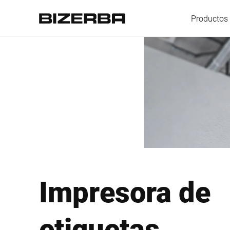
Productos 
Europa
America
Asia
Impresora de
Australia
etiquetas