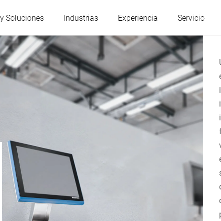
y Soluciones
Industrias
Experiencia
Servicio
Austria
Bélgica
Francia
Alemania
Hungría
Italia
Polonia
Portugal
Serbia
Eslovaquia