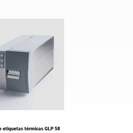
 pesaje Bizerba es el kit
funcionalidad avanzada para
para el etiquetado manual
satisfacer tus necesidades act
futuras con su hardware basa
Intel® Atom™.
e etiquetas térmicas GLP 58