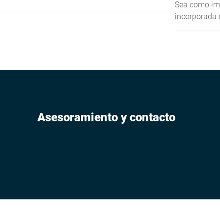
Sea como im
incorporada 
impresora té
acero inoxid
manejo rápid
multifuncion
Asesoramiento y contacto