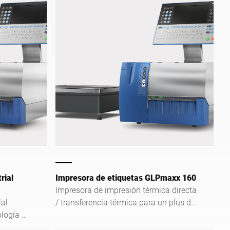
rial
Impresora de etiquetas GLPmaxx 160
Impresora de impresión térmica directa
ial
/ transferencia térmica para un plus de
logía de
función, comodidad y funcionalidad.
 y
Ya sea como impresora autónoma,