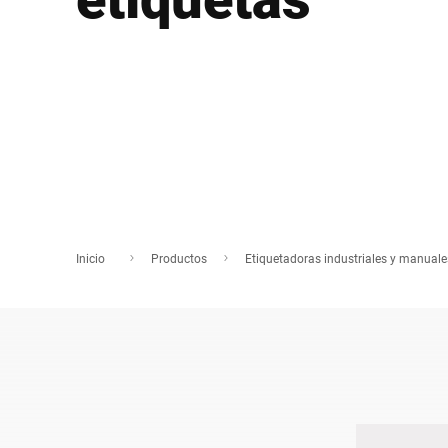
África
Sitio web global
Inicio
Productos
Etiquetadoras industriales y manuale