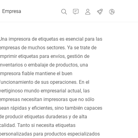
Empresa
Contacto
MyBizerba
Trabajos
Una impresora de etiquetas es esencial para las
empresas de muchos sectores. Ya se trate de
República Checa
imprimir etiquetas para envíos, gestión de
inventarios o embalaje de productos, una
impresora fiable mantiene el buen
Grecia
funcionamiento de sus operaciones. En el
vertiginoso mundo empresarial actual, las
Países Bajos
empresas necesitan impresoras que no sólo
sean rápidas y eficientes, sino también capaces
Rusia
de producir etiquetas duraderas y de alta
calidad. Tanto si necesita etiquetas
España
personalizadas para productos especializados