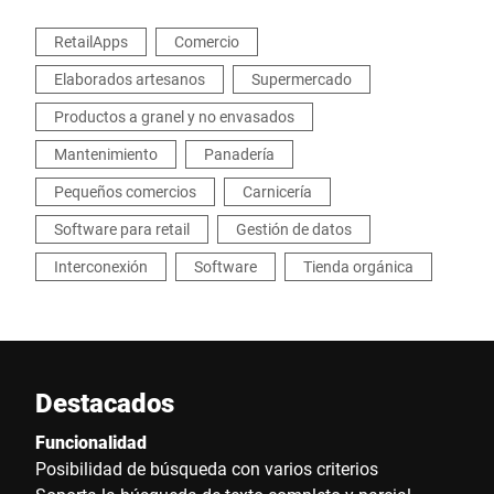
RetailApps
Comercio
Elaborados artesanos
Supermercado
Productos a granel y no envasados
Mantenimiento
Panadería
Pequeños comercios
Carnicería
Software para retail
Gestión de datos
Interconexión
Software
Tienda orgánica
Destacados
Funcionalidad
Posibilidad de búsqueda con varios criterios