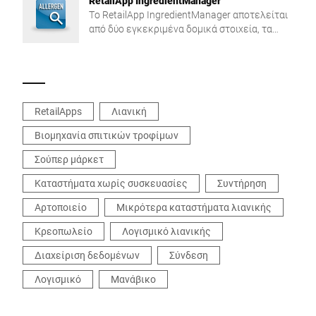
RetailApp IngredientManager
Το RetailApp IngredientManager αποτελείται
από δύο εγκεκριμένα δομικά στοιχεία, τα
οποία μπορούν να χρησιμοποιηθούν μαζί ή
μεμονωμένα: AllergenManager και
IngredientFinder.
RetailApps
Λιανική
Βιομηχανία σπιτικών τροφίμων
Σούπερ μάρκετ
Καταστήματα χωρίς συσκευασίες
Συντήρηση
Αρτοποιείο
Μικρότερα καταστήματα λιανικής
Κρεοπωλείο
Λογισμικό λιανικής
Διαχείριση δεδομένων
Σύνδεση
Λογισμικό
Μανάβικο