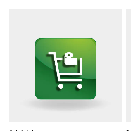
Οδός *
Ταχυδρομικός κώδικας *
Πόλη *
Χώρα *
Το μήνυμά σας προς εμάς *