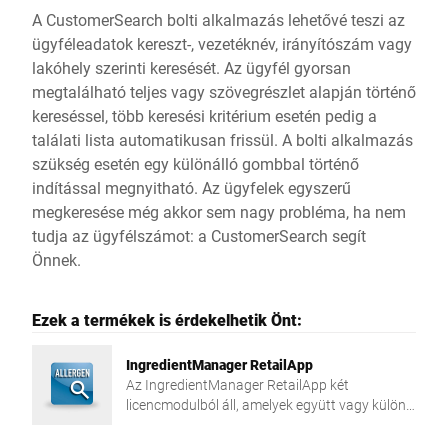
A CustomerSearch bolti alkalmazás lehetővé teszi az
ügyféleadatok kereszt-, vezetéknév, irányítószám vagy
lakóhely szerinti keresését. Az ügyfél gyorsan
megtalálható teljes vagy szövegrészlet alapján történő
kereséssel, több keresési kritérium esetén pedig a
találati lista automatikusan frissül. A bolti alkalmazás
szükség esetén egy különálló gombbal történő
indítással megnyitható. Az ügyfelek egyszerű
megkeresése még akkor sem nagy probléma, ha nem
tudja az ügyfélszámot: a CustomerSearch segít
Önnek.
Ezek a termékek is érdekelhetik Önt:
IngredientManager RetailApp
Az IngredientManager RetailApp két
licencmodulból áll, amelyek együtt vagy külön-
külön is használhatók: AllergenManager és
IngredientFinder.