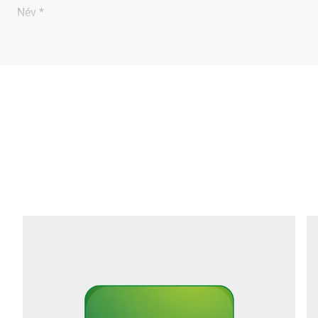
Név *
Vállalat *
E-Mail *
Telefon *
Utca *
Irányítószám *