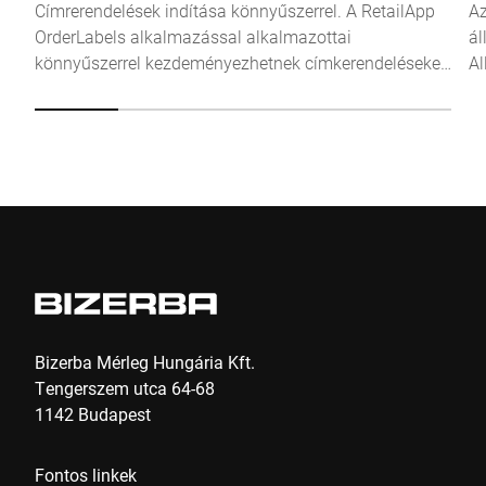
Címrerendelések indítása könnyűszerrel. A RetailApp
Az
OrderLabels alkalmazással alkalmazottai
ál
Anti-Robot Verification
könnyűszerrel kezdeményezhetnek címkerendeléseket
Al
Click to start verification
a mérlegről.
Friendly
Captcha ⇗
Beküldés
Bizerba Mérleg Hungária Kft.
Tengerszem utca 64-68
1142 Budapest
Fontos linkek