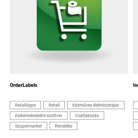
Város *
Ország *
Az Ön üzenete nekünk *
OrderLabels
In
RetailApps
Retail
Kézműves élelmiszeripar
Kiskereskedelmi szoftver
Csatlakozás
Ezúton megerősítem, hogy elfogadom az adataim
felhasználását a kérelem feldolgozásához. További információk
Szupermarket
Rendelés
megtalálhatók az
Adatvédelmi nyilatkozatban
*