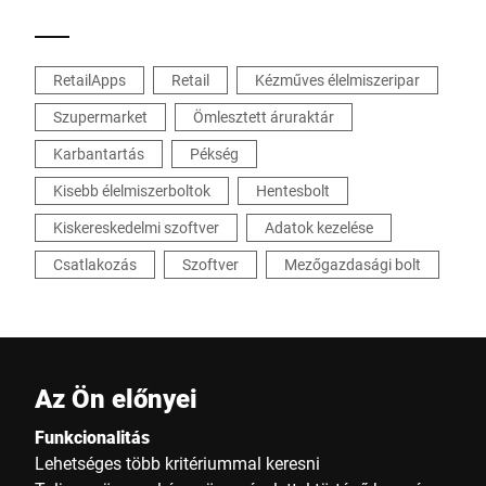
RetailApps
Retail
Kézműves élelmiszeripar
Szupermarket
Ömlesztett áruraktár
Karbantartás
Pékség
Kisebb élelmiszerboltok
Hentesbolt
Kiskereskedelmi szoftver
Adatok kezelése
Csatlakozás
Szoftver
Mezőgazdasági bolt
Az Ön előnyei
Funkcionalitás
Lehetséges több kritériummal keresni