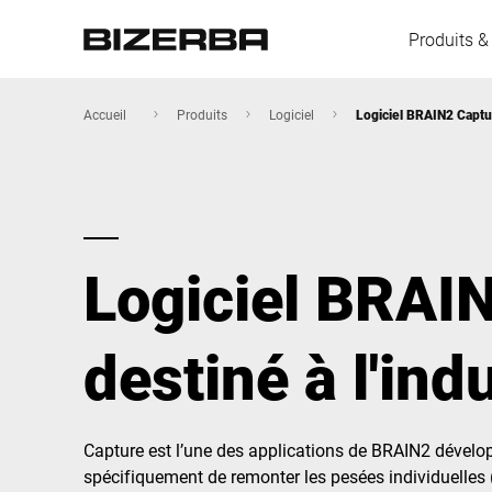
Produits &
Accueil
Produits
Logiciel
Logiciel BRAIN2 Captur
L'Europe
Logiciel BRAI
Amérique
destiné à l'ind
Asie
Australie
Capture est l’une des applications de BRAIN2 dévelo
spécifiquement de remonter les pesées individuelles