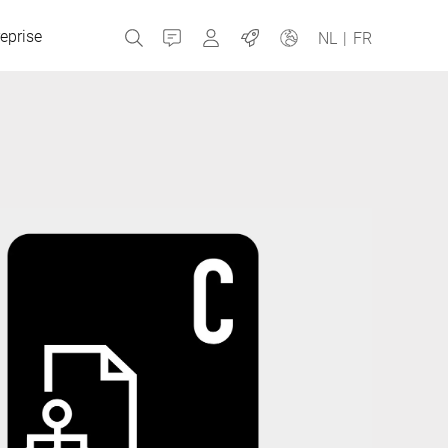
eprise
Contact
MyBizerba
Emplois
NL
|
FR
République tchèque
Grèce
Pays-Bas
Russie
Espagne