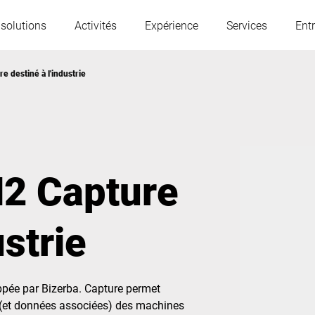
 solutions
Activités
Expérience
Services
Entr
e destiné à l'industrie
L'Autriche
Belgique
France
Allemagne
N2 Capture
Hongrie
Italie
ustrie
Pologne
Portugal
ppée par Bizerba. Capture permet
Serbie
Slovaquie
 (et données associées) des machines