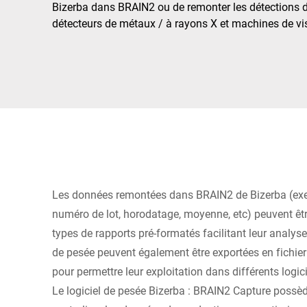
Afrique
Bizerba dans BRAIN2 ou de remonter les détections 
détecteurs de métaux / à rayons X et machines de vi
Site Web mondial
Les données remontées dans BRAIN2 de Bizerba (exem
numéro de lot, horodatage, moyenne, etc) peuvent êtr
types de rapports pré-formatés facilitant leur analyse
de pesée peuvent également être exportées en fichie
pour permettre leur exploitation dans différents logic
Le logiciel de pesée Bizerba : BRAIN2 Capture possèd