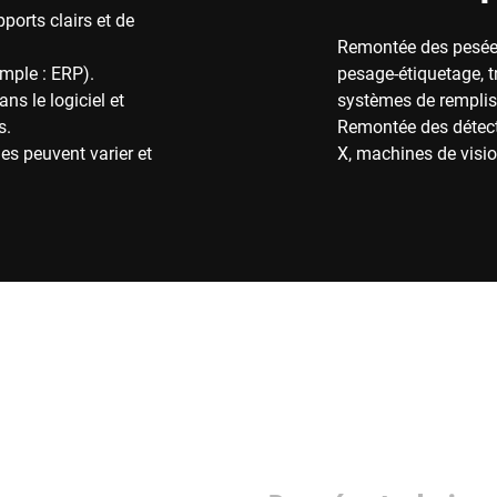
ports clairs et de
Remontée des pesées
emple : ERP).
pesage-étiquetage, t
ns le logiciel et
systèmes de rempli
s.
Remontée des détect
es peuvent varier et
X, machines de visio