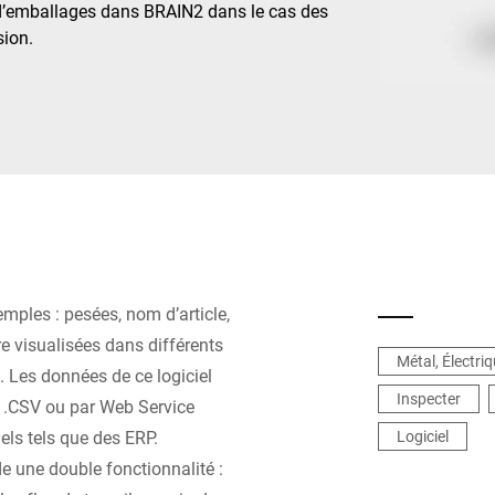
d’emballages dans BRAIN2 dans le cas des
sion.
Suisse
Turquie
Royaume-Uni
ples : pesées, nom d’article,
e visualisées dans différents
Métal, Électri
. Les données de ce logiciel
Inspecter
r .CSV ou par Web Service
iels tels que des ERP.
Logiciel
e une double fonctionnalité :