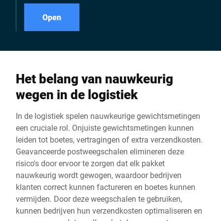
profiteert van eenvoudige,
krachtsinspanningen,
snelle en veilige
dankzij de geïntegreerde
Open
handelingen.
looprol.
Het belang van nauwkeurig
wegen in de logistiek
In de logistiek spelen nauwkeurige gewichtsmetingen
een cruciale rol. Onjuiste gewichtsmetingen kunnen
leiden tot boetes, vertragingen of extra verzendkosten.
Geavanceerde postweegschalen elimineren deze
risico's door ervoor te zorgen dat elk pakket
nauwkeurig wordt gewogen, waardoor bedrijven
klanten correct kunnen factureren en boetes kunnen
vermijden. Door deze weegschalen te gebruiken,
kunnen bedrijven hun verzendkosten optimaliseren en