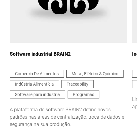
País *
Sua mensagem para nós *
Software industrial BRAIN2
In
Comércio De Alimentos
Metal, Elétrico & Químico
Indústria Alimentícia
Traceability
Confirmo que concordo com o uso dos meus dados para
processar essa solicitação Informações adicionais podem ser
Software para indústria
Programas
encontradas no
Declaração de proteção de dados
*
L
ap
A plataforma de software BRAIN2 define novos
padrões nas áreas de centralização, troca de dados e
Anti-Robot Verification
segurança na sua produção.
Click to start verification
Friendly
Captcha ⇗