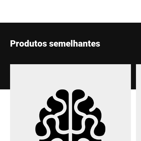
E-mail *
Produtos semelhantes
Telefone *
Rua *
CEP *
Cidade *