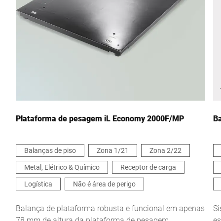
Cidade *
País *
Sua mensagem para nós *
Plataforma de pesagem iL Economy 2000F/MP
Ba
Balanças de piso
Zona 1/21
Zona 2/22
Metal, Elétrico & Químico
Receptor de carga
Confirmo que concordo com o uso dos meus dados para
processar essa solicitação Informações adicionais podem ser
Logística
Não é área de perigo
encontradas no
Declaração de proteção de dados
*
Balança de plataforma robusta e funcional em apenas
Si
78 mm de altura da plataforma de pesagem
es