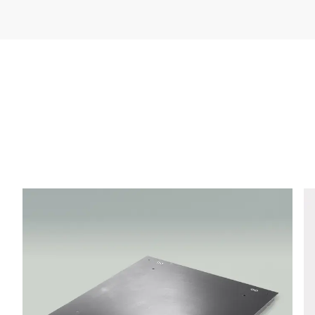
Empresa *
E-mail *
Telefone *
Rua *
CEP *