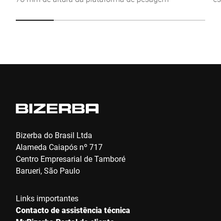
Anti-Robot Verification
Click to start verification
Friendly
Captcha ⇗
Enviar
Bizerba do Brasil Ltda
Alameda Caiapós nº 717
Centro Empresarial de Tamboré
Barueri, São Paulo
Links importantes
Contacto de assistência técnica