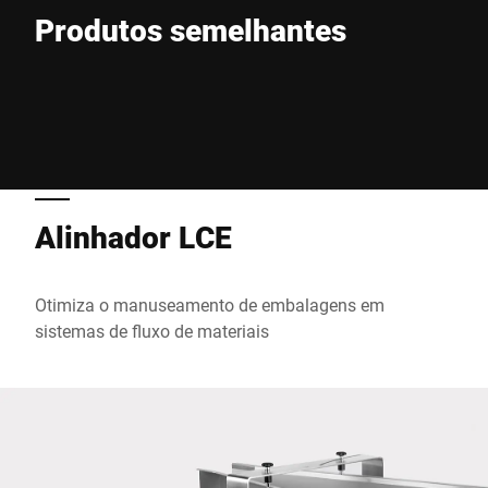
Produtos semelhantes
Telefone *
Rua *
SISTEMA DE MANUSEIO INTRALOGÍSTICO
Alinhador LCE
CEP *
Otimiza o manuseamento de embalagens em
Cidade *
sistemas de fluxo de materiais
País *