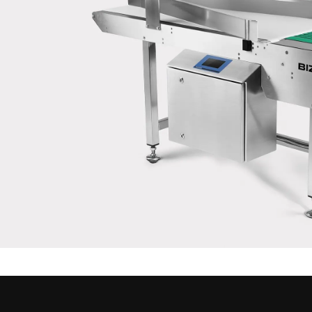
Sua mensagem para nós *
Confirmo que concordo com o uso dos meus dados para
processar essa solicitação Informações adicionais podem ser
encontradas no
Declaração de proteção de dados
*
Anti-Robot Verification
Click to start verification
Friendly
Captcha ⇗
Enviar