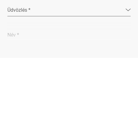
Üdvözlés *
Név *
Vállalat *
E-Mail *
Telefon *
Utca *