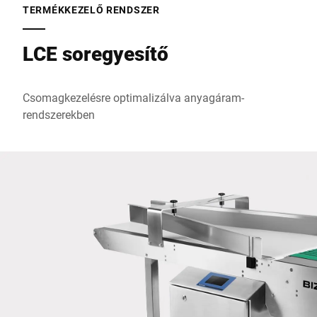
TERMÉKKEZELŐ RENDSZER
LCE soregyesítő
Irányítószám *
Csomagkezelésre optimalizálva anyagáram-
Város *
rendszerekben
Ország *
Az Ön üzenete nekünk *