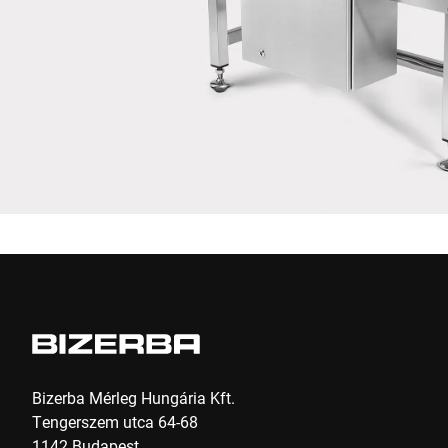
Ezúton megerősítem, hogy elfogadom az adataim
felhasználását a kérelem feldolgozásához. További információk
megtalálhatók az
Adatvédelmi nyilatkozatban
*
Anti-Robot Verification
Click to start verification
Friendly
Captcha ⇗
Beküldés
Bizerba Mérleg Hungária Kft.
Tengerszem utca 64-68
1142 Budapest