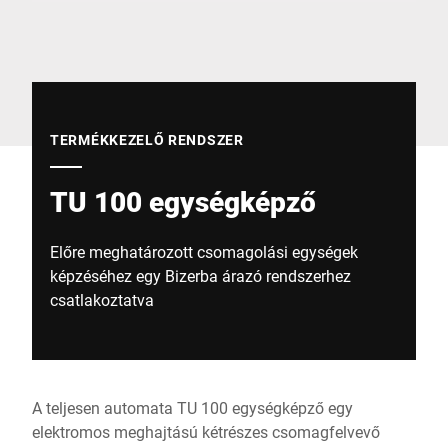
Globális weboldal
TERMÉKKEZELŐ RENDSZER
TU 100 egységképző
Előre meghatározott csomagolási egységek
képzéséhez egy Bizerba árazó rendszerhez
csatlakoztatva
A teljesen automata TU 100 egységképző egy
elektromos meghajtású kétrészes csomagfelvevő