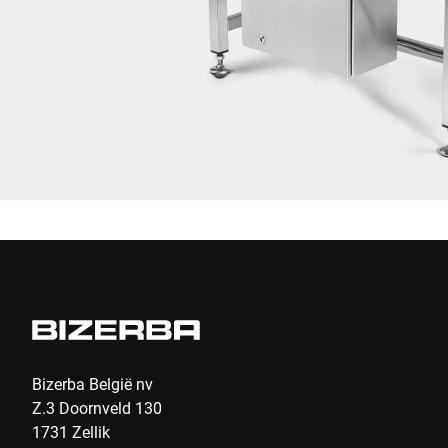
Ik bevestig hierbij dat ik instem met het gebruik van mijn
gegevens om dit verzoek te verwerken Meer informatie is te
vinden in de
Verklaring van gegevensbescherming
*
Anti-Robot Verification
Click to start verification
Friendly
Captcha ⇗
Indienen
Bizerba België nv
Z.3 Doornveld 130
1731 Zellik