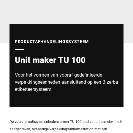
Wereldwijde website
PRODUCTAFHANDELINGSSYSTEEM
Unit maker TU 100
Voor het vormen van vooraf gedefinieerde
verpakkings­eenheden aansluitend op een Bizerba
etiketteersysteem
De volautomatische eenhedenvormer TU 100 bestaat uit een elektrisch
aangedreven, tweedelige verpakkingsuitnamestation met een