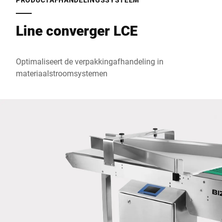
Line converger LCE
Postcode *
Optimaliseert de verpakkingafhandeling in
Stad *
materiaalstroomsystemen
Land *
Uw bericht aan ons *