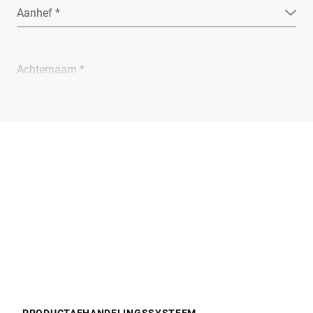
Aanhef *
Achternaam *
Bedrijf *
E-Mail *
Telefoon *
Straat *
PRODUCTAFHANDELINGSSYSTEEM