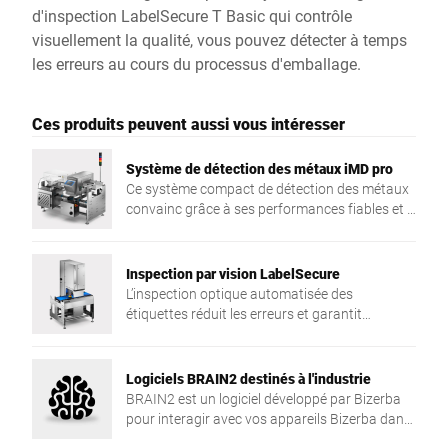
d'inspection LabelSecure T Basic qui contrôle
visuellement la qualité, vous pouvez détecter à temps
les erreurs au cours du processus d'emballage.
Ces produits peuvent aussi vous intéresser
Système de détection des métaux iMD pro
Ce système compact de détection des métaux
convainc grâce à ses performances fiables et à
sa sensibilité maximale de recherche.
Inspection par vision LabelSecure
L’inspection optique automatisée des
étiquettes réduit les erreurs et garantit
conformité, traçabilité et sécurité sur divers
types d’emballages
Logiciels BRAIN2 destinés à l'industrie
BRAIN2 est un logiciel développé par Bizerba
pour interagir avec vos appareils Bizerba dans
le but de suivre, d’améliorer et de sécuriser