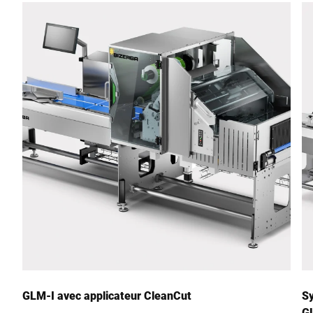
E-Mail *
Téléphone *
Rue *
Code postal *
Ville *
Pays *
GLM-I avec applicateur CleanCut
Sy
G