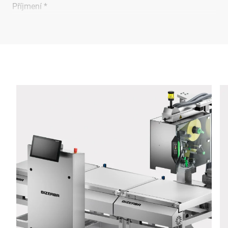
Příjmení *
Společnost *
E-mail *
Telefon *
Ulice *
Poštovní směrovací číslo *