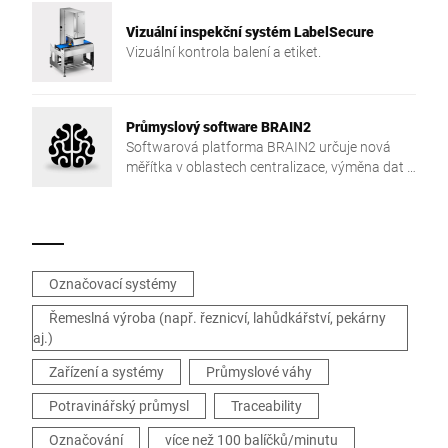
Vizuální inspekční systém LabelSecure
Vizuální kontrola balení a etiket.
Průmyslový software BRAIN2
Softwarová platforma BRAIN2 určuje nová
měřítka v oblastech centralizace, výměna dat a
bezpečnost ve vaší výrobě.
Označovací systémy
Řemeslná výroba (např. řeznicví, lahůdkářství, pekárny
aj.)
Zařízení a systémy
Průmyslové váhy
Potravinářský průmysl
Traceability
Označování
více než 100 balíčků/minutu