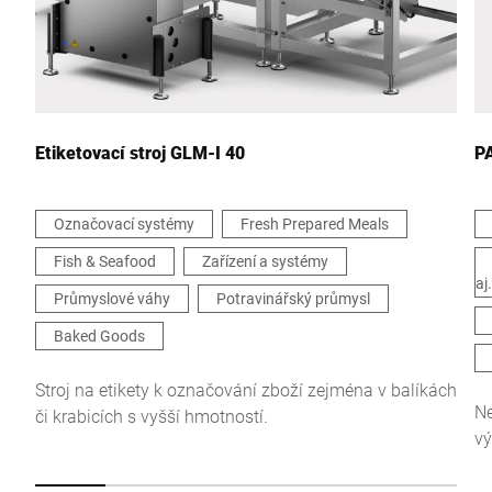
Město *
Země *
Etiketovací stroj GLM-I 40
PA
Označovací systémy
Fresh Prepared Meals
Vaše zpráva *
Fish & Seafood
Zařízení a systémy
aj.
Průmyslové váhy
Potravinářský průmysl
Baked Goods
Stroj na etikety k označování zboží zejména v balíkách
Ne
Tímto potvrzuji, že souhlasím s použitím svých údajů ke
či krabicích s vyšší hmotností.
zpracování tohoto požadavku Další informace naleznete v
vý
Prohlášení o ochraně údajů
*