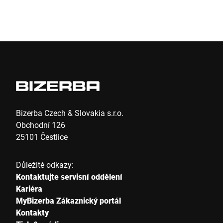
Anti-Robot Verification
Click to start verification
Friendly
Captcha ⇗
Odeslat
Bizerba Czech & Slovakia s.r.o.
Obchodní 126
25101 Čestlice
Důležité odkazy:
Kontaktujte servisní oddělení
Kariéra
MyBizerba Zákaznický portál
Kontakty