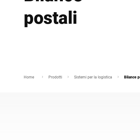
Africa
postali
Sito web globale
Home
Prodotti
Sistemi per la logistica
Bilance p