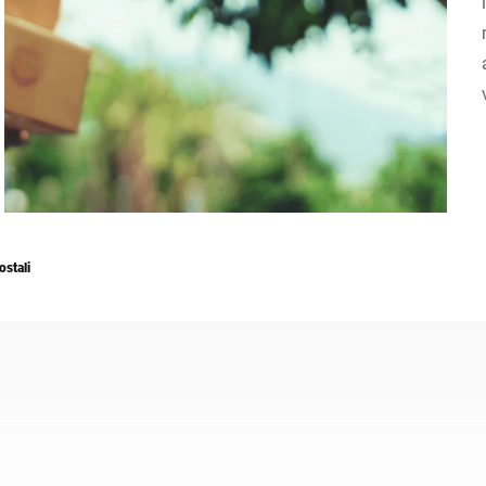
Svizzera
Turchia
Regno Unito
ostali