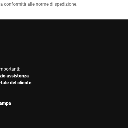
la conformità alle norme di spedizione.
mportanti:
zio assistenza
ale del cliente
r
tampa