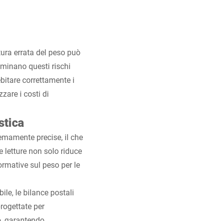
tura errata del peso può
iminano questi rischi
bitare correttamente i
zare i costi di
stica
remamente precise, il che
 letture non solo riduce
ormative sul peso per le
ile, le bilance postali
progettate per
o, garantendo