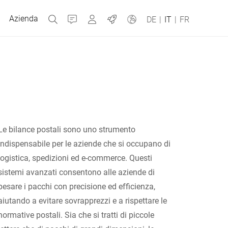
Azienda
Contatti
MyBizerba
Jobs
DE
|
IT
|
FR
Repubblica Ceca
Grecia
Le bilance postali sono uno strumento
indispensabile per le aziende che si occupano di
Olanda
logistica, spedizioni ed e-commerce. Questi
sistemi avanzati consentono alle aziende di
Russia
pesare i pacchi con precisione ed efficienza,
aiutando a evitare sovrapprezzi e a rispettare le
normative postali. Sia che si tratti di piccole
Spagna