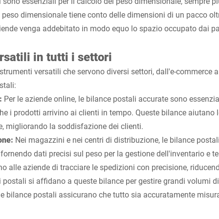
ali sono essenziali per il calcolo del peso dimensionale, sempre p
l peso dimensionale tiene conto delle dimensioni di un pacco olt
iende venga addebitato in modo equo lo spazio occupato dai pa
atili in tutti i settori
strumenti versatili che servono diversi settori, dall'e-commerce 
tali:
:
Per le aziende online, le bilance postali accurate sono essenziali
he i prodotti arrivino ai clienti in tempo. Queste bilance aiutano 
e, migliorando la soddisfazione dei clienti.
one:
Nei magazzini e nei centri di distribuzione, le bilance postal
 fornendo dati precisi sul peso per la gestione dell'inventario e 
no alle aziende di tracciare le spedizioni con precisione, riducendo 
ci postali si affidano a queste bilance per gestire grandi volumi di 
 le bilance postali assicurano che tutto sia accuratamente misur