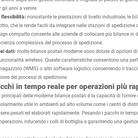
 gli anni a venire.
flessibilità:
nonostante le prestazioni di livello industriale, le b
o, che le rende facili da integrare nelle stazioni di spedizione o
ign compatto consente alle aziende di collocare più bilance in d
ficienza complessiva del processo di spedizione.
ei dati:
molte bilance postali moderne sono dotate di opzioni di
funzionalità wireless. Queste caratteristiche consentono una perf
magazzino (WMS) o altri software logistici, consentendo il tracc
ione dei processi di spedizione.
cchi in tempo reale per operazioni più ra
e principali delle moderne bilance postali è la capacità di fornire
colarmente utile in ambienti ad alto volume come i centri di dist
sere pesati ed elaborati rapidamente. Pesando i pacchi in tempo 
operazioni, riducendo i colli di bottiglia e garantendo una gestion