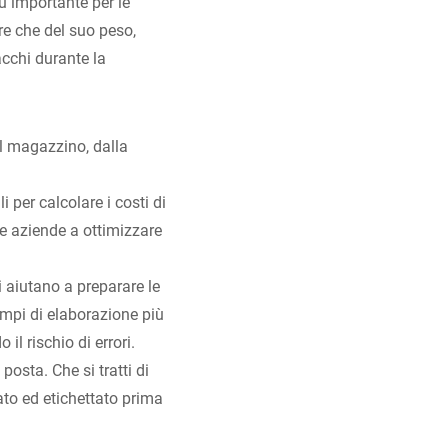
iù importante per le
re che del suo peso,
cchi durante la
al magazzino, dalla
 per calcolare i costi di
le aziende a ottimizzare
i aiutano a preparare le
tempi di elaborazione più
il rischio di errori.
posta. Che si tratti di
ato ed etichettato prima