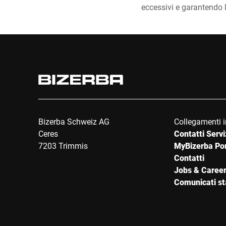
eccessivi e garantendo 
Bizerba Schweiz AG
Collegamenti i
Ceres
Contatti Servi
7203 Trimmis
MyBizerba Port
Contatti
Jobs & Caree
Comunicati s