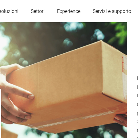
soluzioni
Settori
Experience
Servizi e supporto
Austria
Belgio
Francia
Germania
Ungheria
Italia
Polonia
Portogallo
Serbia
Slovacchia