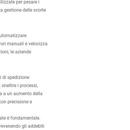
lizzate per pesare i
ta gestione delle scorte
 automatizzare
rrori manuali e velocizza
ioni, le aziende
i di spedizione
snellire i processi,
ta a un aumento della
con precisione e
zate è fondamentale.
revenendo gli addebiti