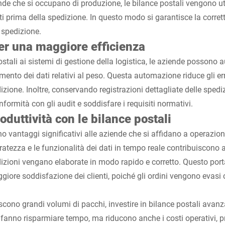
nde che si occupano di produzione, le bilance postali vengono uti
niti prima della spedizione. In questo modo si garantisce la corret
i spedizione.
r una maggiore efficienza
stali ai sistemi di gestione della logistica, le aziende possono
iamento dei dati relativi al peso. Questa automazione riduce gli e
izione. Inoltre, conservando registrazioni dettagliate delle spediz
formità con gli audit e soddisfare i requisiti normativi.
oduttività con le bilance postali
no vantaggi significativi alle aziende che si affidano a operazion
uratezza e le funzionalità dei dati in tempo reale contribuiscono a 
izioni vengano elaborate in modo rapido e corretto. Questo por
giore soddisfazione dei clienti, poiché gli ordini vengono evasi 
scono grandi volumi di pacchi, investire in bilance postali avan
 fanno risparmiare tempo, ma riducono anche i costi operativi, p