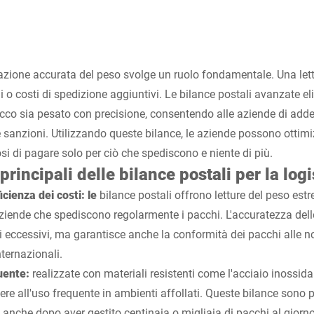
urazione accurata del peso svolge un ruolo fondamentale. Una let
i o costi di spedizione aggiuntivi. Le bilance postali avanzate el
co sia pesato con precisione, consentendo alle aziende di adde
re sanzioni. Utilizzando queste bilance, le aziende possono ottimiz
i di pagare solo per ciò che spediscono e niente di più.
principali delle bilance postali per la logi
ficienza dei costi: le
bilance postali offrono letture del peso est
ziende che spediscono regolarmente i pacchi. L'accuratezza delle
ti eccessivi, ma garantisce anche la conformità dei pacchi alle n
nternazionali.
quente:
realizzate con materiali resistenti come l'acciaio inossidab
tere all'uso frequente in ambienti affollati. Queste bilance sono 
 anche dopo aver gestito centinaia o migliaia di pacchi al giorn