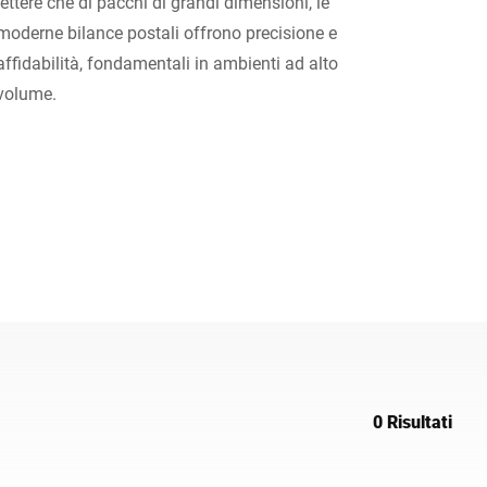
lettere che di pacchi di grandi dimensioni, le
moderne bilance postali offrono precisione e
Ucraina
affidabilità, fondamentali in ambienti ad alto
volume.
0 Risultati