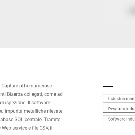
Svizzera
Turchia
Regno Unito
2 Capture offre numerose
menti Bizerba collegati, come ad
Industria mani
di ispezione. Il software
Pesatura indus
 su impurità metalliche rilevate
database SQL centrale. Tramite
Software Indu
e Web service e file CSV, il