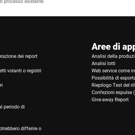
di processo esistente.
Aree di ap
razione dei report
Analisi della produz
Analisi lotti
ti volanti o registri
Web service come in
Possibilità di esport
ri
Riepilogo Test del ri
Confezioni espulse (
Give-away Report
al periodo di
trebbero differire o