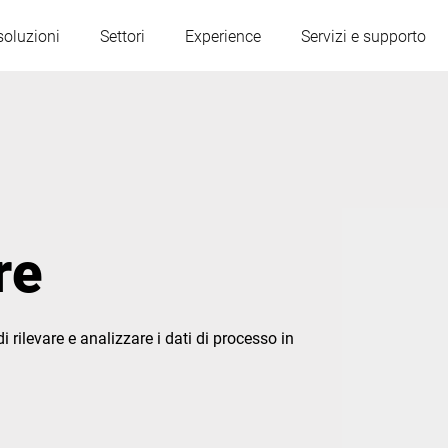
soluzioni
Settori
Experience
Servizi e supporto
Austria
Belgio
Francia
Germania
re
Ungheria
Italia
rilevare e analizzare i dati di processo in
Polonia
Portogallo
Serbia
Slovacchia