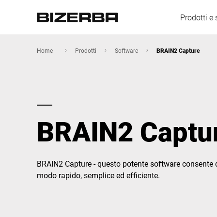
Prodotti e 
Home
Prodotti
Software
BRAIN2 Capture
Europa
BRAIN2 Captu
America
Asia
BRAIN2 Capture - questo potente software consente di 
modo rapido, semplice ed efficiente.
Australia