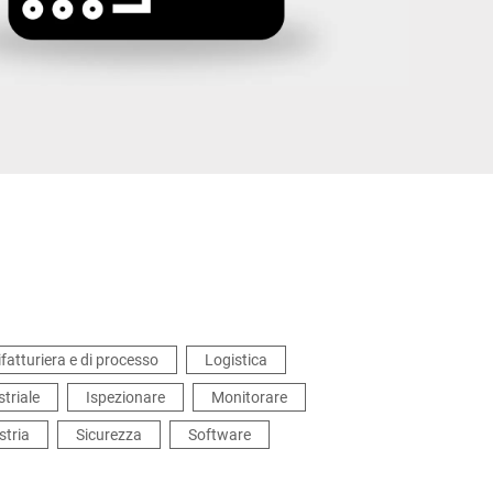
Ucraina
fatturiera e di processo
Logistica
triale
Ispezionare
Monitorare
stria
Sicurezza
Software