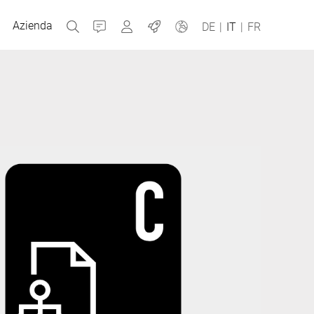
Azienda
Contatti
MyBizerba
Jobs
DE
|
IT
|
FR
Repubblica Ceca
Grecia
Olanda
Russia
Spagna