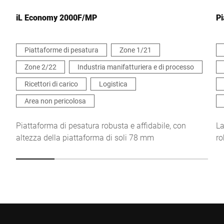
iL Economy 2000F/MP
Pi
Piattaforme di pesatura
Zone 1/21
Zone 2/22
Industria manifatturiera e di processo
Continua a confermare che accetto l'uso dei miei dati per
elaborare questa richiesta. Ulteriori informazioni sono disponibili
Ricettori di carico
Logistica
in
Dichiarazione di protezione dei dati
*
Area non pericolosa
Anti-Robot Verification
Piattaforma di pesatura robusta e affidabile, con
La
Click to start verification
altezza della piattaforma di soli 78 mm
ro
Friendly
Captcha ⇗
Invia