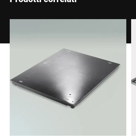
Telefono *
Via *
CAP *
Città *
Paese *
Il tuo messaggio *