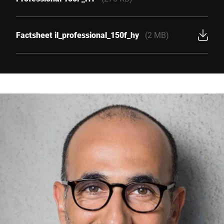
Factsheet il_professional_150f_hy
(2 MB)