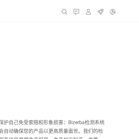
接触
MyBizerba
职业
捷克共和国
希腊
荷兰
俄罗斯
保护自己免受索赔和形象损害：Bizerba检测系统
会自动确保您的产品以更高质量面世。我们的检
西班牙