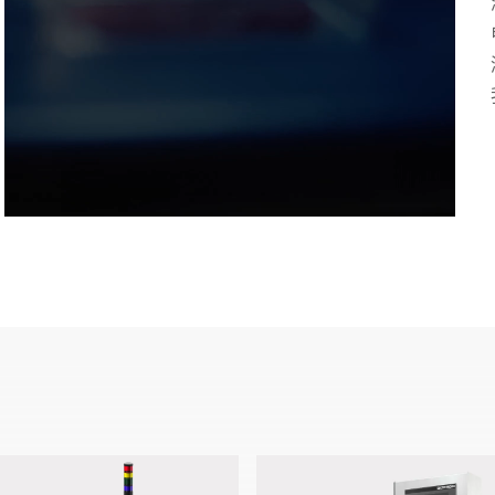
瑞士
土耳其
英国