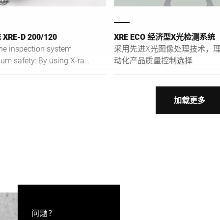
RE-D 200/120
XRE ECO 经济型X光检测系统
ine inspection system
采用先进X光图像处理技术，
um safety: By using X-ray
动化产品质量控制选择
he XRE-D detects
d, damaged and defective
 packagings. Besides
加载更多
non-metallic foreign
tects missing, defective or
oducts as well as
r underweight. Thanks to
quick conveyor belt change
elt can be changed within
问题？