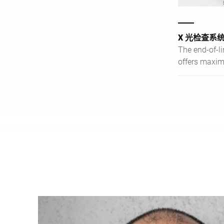
X 光检查系统 X
The end-of-l
offers maxim
technology t
contaminate
products and
metallic and 
objects it de
misshaped pr
overweight o
an efficient 
system the b
two minutes.