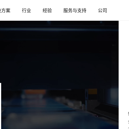
决方案
行业
经验
服务与支持
公司
奥地利
比利时
法国
德国
匈牙利
意大利
波兰
葡萄牙
塞尔维亚
斯洛伐克