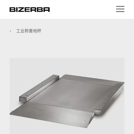
接触
返回
工业称重地秤
MyBizerba
产品与解决方案
欧洲
职业
cn
美国
行业
亚洲
经验
澳大利亚
服务与支持
非洲
公司