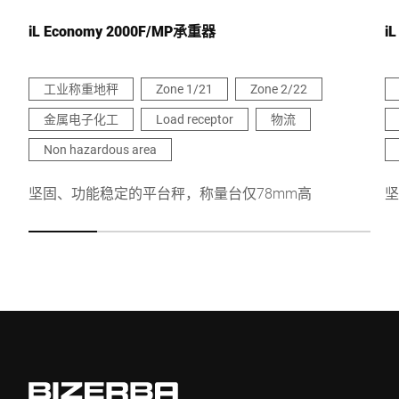
iL Economy 2000F/MP承重器
i
工业称重地秤
Zone 1/21
Zone 2/22
金属电子化工
Load receptor
物流
我在此确认我同意使用我的数据处理此请求。可以在
中找到更多
信息。 数据保护声明
。 *
Non hazardous area
坚固、功能稳定的平台秤，称量台仅78mm高
坚
Anti-Robot Verification
Click to start verification
Friendly
Captcha ⇗
提交