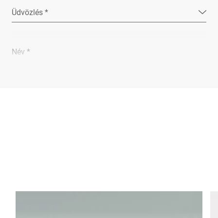
Üdvözlés *
Név *
Vállalat *
E-Mail *
Telefon *
Utca *