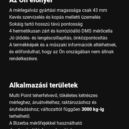
A mérlegalváz gyártási magassága csak 43 mm
Kevés szervizelés és kopás melletti üzemelés
Sokáig tartó hosszú távú pontosság
4 hermetikusan zárt és korrózióálló DMS mérőcella
Jó ütődés- és lengéscsillapítás, önközpontosítás
A termékképek és a műszaki információk eltérhetnek,
és előfordulhat, hogy az Ön országában nem állnak
rendelkezésre.
Alkalmazási területek
Multi Point teherfelvevő, tökéletes kétrészes
mérleghez, áruátvételhez, raktározáshoz és
árufeladáshoz; változattól függően
3000 kg-ig
terhelhető.
A Bizerba mérőfejekkel használható