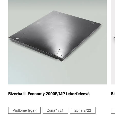
Irányítószám *
Város *
Ország *
Az Ön üzenete nekünk *
Bizerba iL Economy 2000F/MP teherfelvevő
Bi
Padlómérlegek
Zóna 1/21
Zóna 2/22