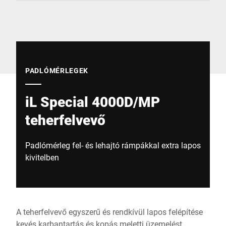
Globális weboldal
PADLÓMÉRLEGEK
iL Special 4000D/MP
teherfelvevő
Padlómérleg fel- és lehajtó rámpákkal extra lapos
kivitelben
A teherfelvevő egyszerű és rendkívül lapos felépítése
kevés karbantartás és kopás meletti üzemelést