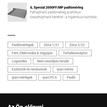
iL Special 2000FF/MP padlómérleg
Felhajtható padlómérleg praktikus
összehajtható kerettel - a higiénikus tisztítást
egyszerűvé varázsolja.
Padlómérlegek
Zóna 1/21
Zóna 2/22
Fém, Elektronika & Vegyipar
Terhelésreceptor
Logisztika
Nem veszélyes terület
Eszközök és rendszerek
Ipari mérés
Ipari mérlegek
Ipari PC-k
Padló
Az Ön előnyei