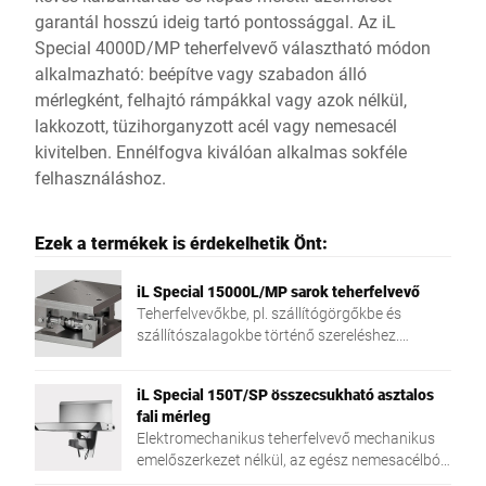
garantál hosszú ideig tartó pontossággal. Az iL
Special 4000D/MP teherfelvevő választható módon
alkalmazható: beépítve vagy szabadon álló
mérlegként, felhajtó rámpákkal vagy azok nélkül,
lakkozott, tüzihorganyzott acél vagy nemesacél
kivitelben. Ennélfogva kiválóan alkalmas sokféle
felhasználáshoz.
Ezek a termékek is érdekelhetik Önt:
iL Special 15000L/MP sarok teherfelvevő
Teherfelvevőkbe, pl. szállítógörgőkbe és
szállítószalagokbe történő szereléshez.
Különféle mérlegelendő áruk súlyának
megállapításához.
iL Special 150T/SP összecsukható asztalos
fali mérleg
Elektromechanikus teherfelvevő mechanikus
emelőszerkezet nélkül, az egész nemesacélból
kivitelezve, fali szereléshez