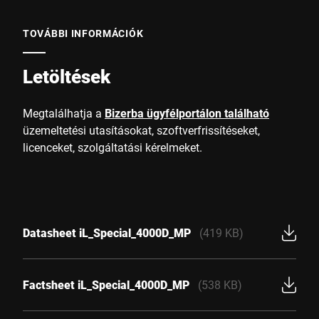
TOVÁBBI INFORMÁCIÓK
Letöltések
Megtalálhatja a
Bizerba ügyfélportálon található
üzemeltetési utasításokat, szoftverfrissítéseket,
licenceket, szolgáltatási kérelmeket.
Datasheet iL_Special_4000D_MP
(419 KB)
Factsheet iL_Special_4000D_MP
(538 KB)