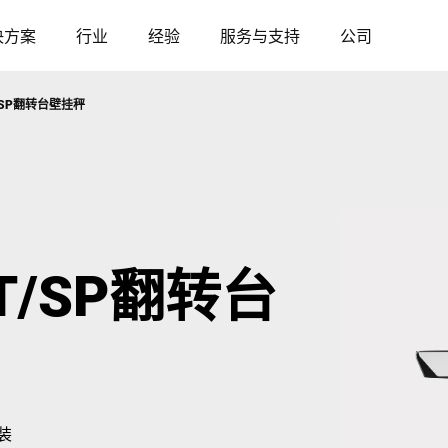
决方案
行业
经验
服务与支持
公司
50T/SP翻转台壁挂秤
奥地利
比利时
法国
德国
50T/SP翻转台
匈牙利
意大利
波兰
葡萄牙
塞尔维亚
斯洛伐克
装