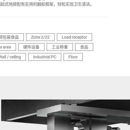
翻起式地磅配有实用的翻起框架，轻松实现卫生清洁。
预包装食品
Zone 2/22
Load receptor
s area
硬件设备
工业称重
食品
Wall / ceiling
Industrial PC
Floor