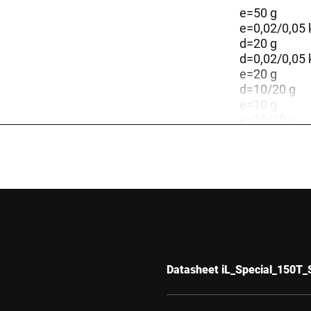
e=50 g
e=0,02/0,05 
d=20 g
d=0,02/0,05 
e=20 g
d=10/20 g
e=10 g
e=10/20 g
d=10 g
d=50 g
V2A
0 mm
 automatic weighing instrument
Datasheet iL_Special_150T_