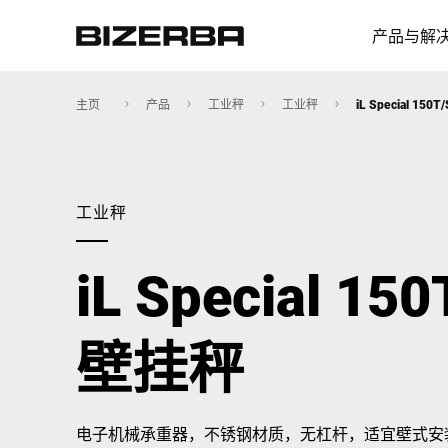
产品与解
主页
产品
工业秤
工业秤
iL Special 1
欧洲
工业秤
美国
iL Special 1
亚洲
壁挂秤
澳大利亚
电子机械承重器，不锈钢材质，无杠杆，适宜壁式安