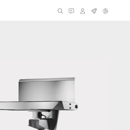
接触
MyBizerba
职业
捷克共和国
希腊
荷兰
俄罗斯
西班牙