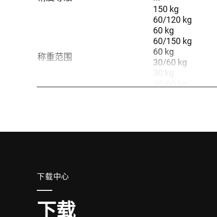
150 kg
60/120 kg
60 kg
60/150 kg
60 kg
称重范围
30/60 kg
30 kg
30/60 kg
30 kg
150 kg
材料
Stainless steel 
安装区域 (长 x 宽)
550 x 518 x 50
坡道
☐
平台执行
Screwed
批准信息
R76 = NAWI, Non
下载中心
下载