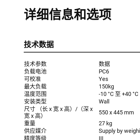
详细信息和选项
技术数据
技术参数
数据
负载电池
PC6
可校准
Yes
最大负载
150kg
温度范围
-10 °C 至 +40 °C
安装类型
Wall
尺寸 （长 x 宽 x 高）/（深 x
550 x 445 mm
宽 x 高）
重量
27 kg
供应媒介
Supply by weigh
精度等级
III