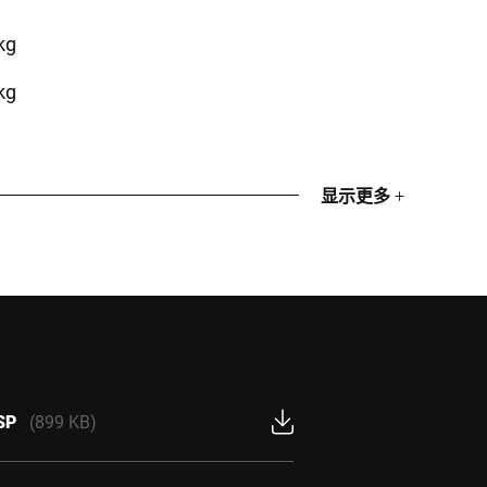
kg
kg
显示更多
+
SP
(899 KB)