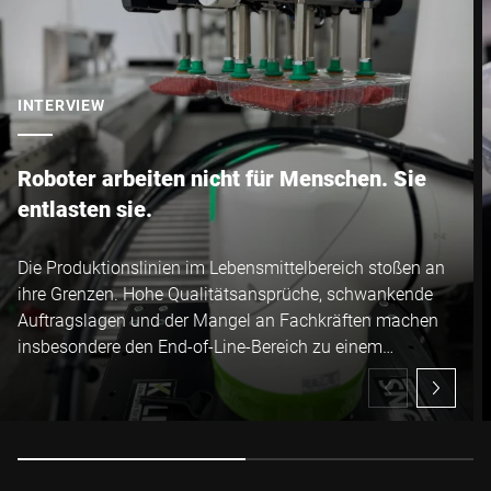
INTERVIEW
Roboter arbeiten nicht für Menschen. Sie
entlasten sie.
Die Produktionslinien im Lebensmittelbereich stoßen an
ihre Grenzen. Hohe Qualitätsansprüche, schwankende
Auftragslagen und der Mangel an Fachkräften machen
insbesondere den End-of-Line-Bereich zu einem
kritischen Engpass. Wie Bizerba mit modularen
Automatisierungslösungen pragmatische Unterstützung
bietet und was Unternehmen dabei beachten sollten,
erklärt Oliver Deifel, Director Global Customer Solutions &
Integration Business bei Bizerba.