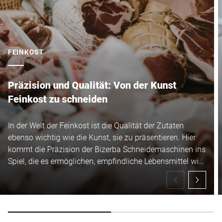
Bearbeitung dieser Anfrage einverstanden bin. Weitere
Informationen finden Sie in den
Datenschutzerklärung
. *
FEINKOST
Anti-Robot Verification
Click to start verification
Friendly
Captcha ⇗
Präzision und Qualität: Von der Kunst
Feinkost zu schneiden
Absenden
In der Welt der Feinkost ist die Qualität der Zutaten
ebenso wichtig wie die Kunst, sie zu präsentieren. Hier
kommt die Präzision der Bizerba Schneidemaschinen ins
Spiel, die es ermöglichen, empfindliche Lebensmittel wie
Wurst, Schinken, Käse sowie Obst und Gemüse mit
höchster Genauigkeit zu schneiden.