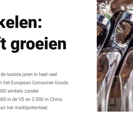
Zwitserland
Turkije
elen:
Verenigd Koninkrijk
ft groeien
e laatste jaren in heel veel
an het European Consumer Goods
000 winkels zonder
00 in de VS en 2.000 in China.
van het marktpotentieel.