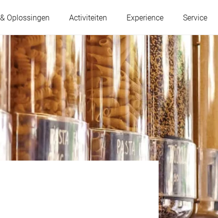
 & Oplossingen
Activiteiten
Experience
Service
Oostenrijk
België
Frankrijk
Duitsland
Hongarije
Italië
Polen
Portugal
Servië
Slowakije