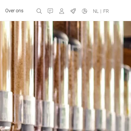
Over ons
Contact
MyBizerba
Jobs
NL
|
FR
Tsjechische Republiek
Griekenland
Nederland
Rusland
Spanje