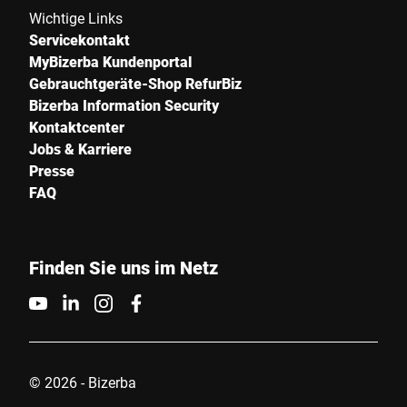
Wichtige Links
Servicekontakt
PLZ *
MyBizerba Kundenportal
Gebrauchtgeräte-Shop RefurBiz
Bizerba Information Security
Kontaktcenter
Stadt *
Jobs & Karriere
Presse
Land *
FAQ
Finden Sie uns im Netz
Ihre Nachricht an uns *
© 2026 - Bizerba