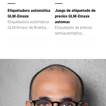
GLPmaxx supera las
exigencias actuales y
Etiquetadora automática
Juego de etiquetado de
futuras con su hardware
GLM-Emaxx
precios GLM-Emaxx
basado en Intel® Atom™.
Etiquetadora automática
automac
GLM-Emaxx de Bizerba:
Etiquetador de precios
pesaje preciso, etiquetado
semiautomático,
eficiente y diseño
utilizable en combinación
compacto.
con máquinas de
empaquetado