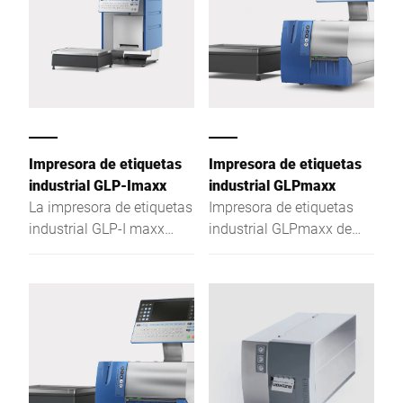
Impresora de etiquetas
Impresora de etiquetas
industrial GLP-Imaxx
industrial GLPmaxx
La impresora de etiquetas
Impresora de etiquetas
industrial GLP-I maxx
industrial GLPmaxx de
para productos y
Bizerba con tecnología de
mercancías, en
PC: características,
combinación con la
comodidad y
tecnología de pesaje
funcionalidad avanzada
Bizerba es el kit de
para satisfacer tus
perfecto para el
necesidades actuales y
etiquetado manual de
futuras con su hardware
precios.
basado en Intel® Atom™.