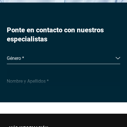
Ponte en contacto con nuestros
especialistas
Género *
Nombre y Apellidos *
Empresa *
Email *