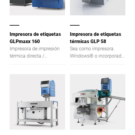
Impresora de etiquetas
Impresora de etiquetas
GLPmaxx 160
térmicas GLP 58
Impresora de impresión
Sea como impresora
térmica directa /
Windows® o incorporada
transferencia térmica
en un sistema: la robusta
para un plus de función,
impresora térmica GLP 58
comodidad y
fabricada de acero
funcionalidad. Ya sea
inoxidable convence por
como impresora
su manejo rápido y
autónoma, como
seguro y su carácter
impresora de sumas o
multifuncional
para el etiquetado de
mercancías con
indicación del peso: el