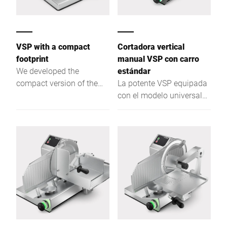
VSP with a compact
Cortadora vertical
footprint
manual VSP con carro
We developed the
estándar
compact version of the
La potente VSP equipada
VSP with a 280 mm blade
con el modelo universal
and a reduced option
de nuestros carros: esta
range specifically for
versión estándar le
kitchens where space is
proporciona la máxima
limited.
flexibilidad, dado que es
idónea para los géneros a
cortar más diversos, ya
sean grandes o
pequeños. Esto convierte
este modelo en un equipo
de trabajo ideal si su