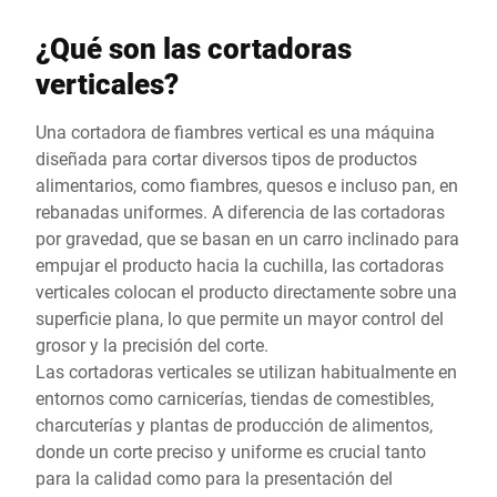
durante el proceso de
venta no se interrumpe
¿Qué son las cortadoras
innecesariamente.||La
verticales?
VSP Flex también es
idónea para la
Una cortadora de fiambres vertical es una máquina
digitalización de los
diseñada para cortar diversos tipos de productos
procesos en la sala de
alimentarios, como fiambres, quesos e incluso pan, en
preparación: con nuestra
rebanadas uniformes. A diferencia de las cortadoras
solución MyOrder puede
por gravedad, que se basan en un carro inclinado para
realizar la gestión de
empujar el producto hacia la cuchilla, las cortadoras
pedidos directamente a
verticales colocan el producto directamente sobre una
través de la pantalla táctil
superficie plana, lo que permite un mayor control del
de su solución Flex y
grosor y la precisión del corte.
encargarse puntualmente
Las cortadoras verticales se utilizan habitualmente en
de la producción previa
entornos como carnicerías, tiendas de comestibles,
del género pedido.
charcuterías y plantas de producción de alimentos,
Cuando los clientes se
donde un corte preciso y uniforme es crucial tanto
presentan en el
para la calidad como para la presentación del
mostrador, los productos