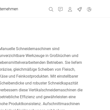
ternehmen
Kontakt
Portale
Jobs
MyBizerba Kundenport
Gebrauchtgeräte-Sho
Tschechien
Manuelle Schneidemaschinen sind
unverzichtbare Werkzeuge in Großküchen und
Griechenland
lebensmittelverarbeitenden Betrieben. Sie liefern
präzise, gleichmäßige Scheiben von Fleisch,
Niederlande
Käse und Feinkostprodukten. Mit einstellbarer
Scheibendicke und robuster Schneidkapazität
Russland
verbessern diese Vertikalschneidemaschinen die
betriebliche Effizienz und gewährleisten eine
hohe Produktkonsistenz. Aufschnittmaschinen
Spanien