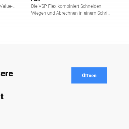
Value-
Die VSP Flex kombiniert Schneiden,
onomie,
Wiegen und Abrechnen in einem Schritt
erzeugt
und unterstützt digitale
Bestellprozesse effizient.
sere
Öffnen
t