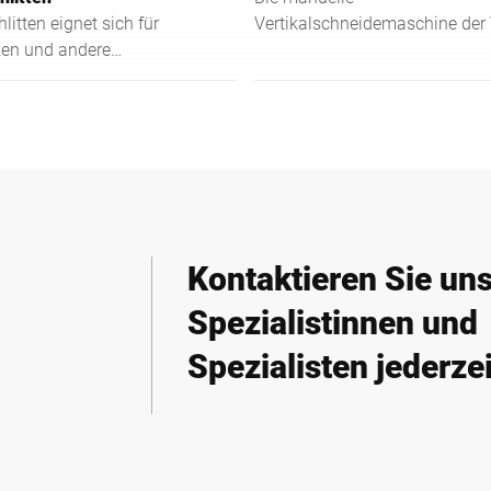
itten eignet sich für
Vertikalschneidemaschine der 
en und andere
Klasse setzt Standards in Erg
en und ermöglicht
Hygiene und Sicherheit und üb
neiden auch großer
als robuste Allroundlösung.
Kontaktieren Sie un
Spezialistinnen und
Spezialisten jederzei