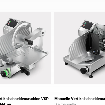
mit 280-mm-Messer.
rtikalschneidemaschine VSP
Manuelle Vertikalschneidem
hlitten
Die manuelle