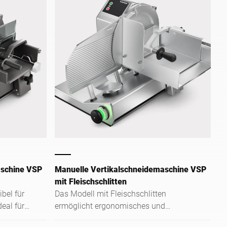
aschine VSP
Manuelle Vertikalschneidemaschine VSP
mit Fleischschlitten
ibel für
Das Modell mit Fleischschlitten
eal für
ermöglicht ergonomisches und
t auch
präzises Schneiden großer und