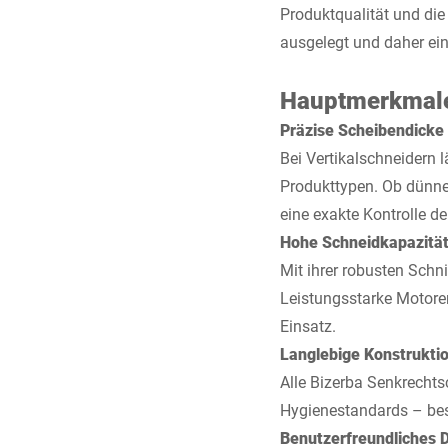
Produktqualität und di
ausgelegt und daher ein
Hauptmerkmale
Präzise Scheibendicke
Bei Vertikalschneidern l
Produkttypen. Ob dünne
eine exakte Kontrolle de
Hohe Schneidkapazitä
Mit ihrer robusten Schn
Leistungsstarke Motore
Einsatz.
Langlebige Konstrukti
Alle Bizerba Senkrechts
Hygienestandards – bes
Benutzerfreundliches 