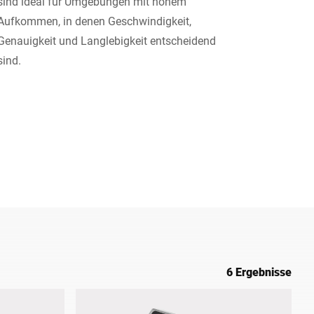
sind ideal für Umgebungen mit hohem
Aufkommen, in denen Geschwindigkeit,
Ukraine
Genauigkeit und Langlebigkeit entscheidend
sind.
6 Ergebnisse