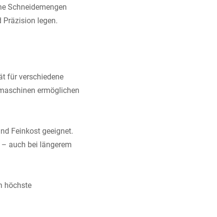
hohe Schneidemengen
 Präzision legen.
tät für verschiedene
tmaschinen ermöglichen
und Feinkost geeignet.
 – auch bei längerem
en höchste