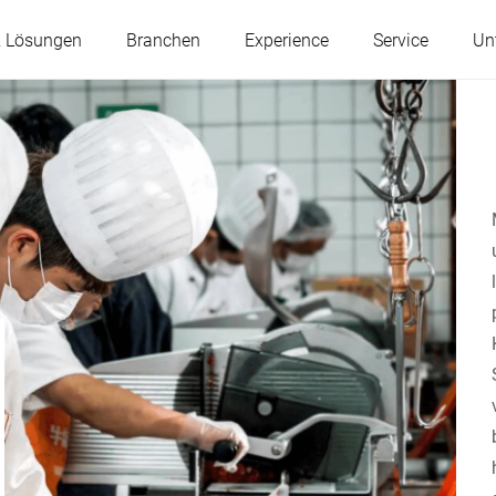
& Lösungen
Branchen
Experience
Service
Un
Österreich
Belgien
Frankreich
Deutschland
Ungarn
Italien
Polen
Portugal
Serbien
Slowakei