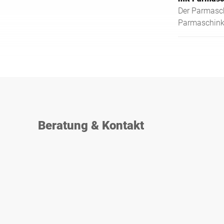
Der Parmaschl
Parmaschink
Schinkensort
präzises Sch
Stücke.
Beratung & Kontakt