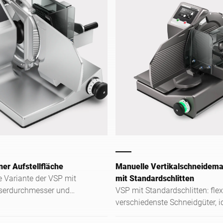
ner Aufstellfläche
Manuelle Vertikalschneidem
 Variante der VSP mit
mit Standardschlitten
erdurchmesser und
VSP mit Standardschlitten: flex
m Optionenraum haben wir
verschiedenste Schneidgüter, id
beengte Platzverhältnisse
Theke & Vorbereitung. Kompak