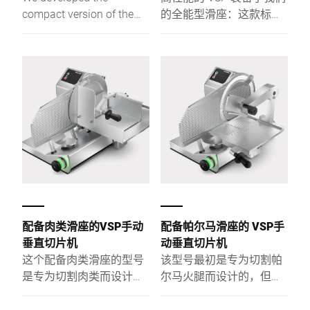
compact version of the
的全能型滑座：这款标准
VSP with a 280 mm blade
规格提供了最大的灵活
and a reduced option
性，完美适用于从小到大
range specifically for
的各种切割物。在日常工
kitchens where space is
作中，如果您的团队要在
limited.
柜台或准备室内处理各种
不同的切割物并且还非常
注重产品的最佳品质，那
么这个型号就是最理想的
设备。||标准滑座可配备直
径为 280 和 330 mm 的刀
具。刀具直径为 280 mm
的规格为紧凑款，选配空
配备肉类滑座的VSP手动
配备帕尔马滑座的 VSP手
间小，最适用于十分狭窄
垂直切片机
动垂直切片机
的空间和小型切割物。
这个配备肉类滑座的型号
该型号最初是专为切割帕
是专为切割肉类而设计
尔马火腿而设计的，但也
的。它也可以轻松加工超
非常适用于其他火腿品
大而沉重的肉块。借助特
类。因为帕尔马滑座配有