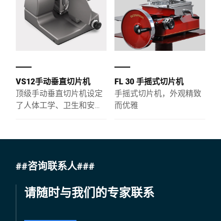
肉切片需求，同时具备一
在操作过程中不必中断与
机多用无需单独配备称
顾客的视线接触。||VSP
台，节省运营空间和成
Flex 也非常适用于准备室
本。
的过程数字化：借助我们
的 MyOrder 解决方案，您
可以直接在触摸屏上创建
Flex 订单管理解决方案并
VS12手动垂直切片机
FL 30 手摇式切片机
准时预生产预订的商品。
顶级手动垂直切片机设定
手摇式切片机，外观精致
当顾客来柜台取货时，订
了人体工学、卫生和安全
而优雅
购的产品已准时备好——已
全球标准。
切割、包装并打标。
##咨询联系人###
请随时与我们的专家联系