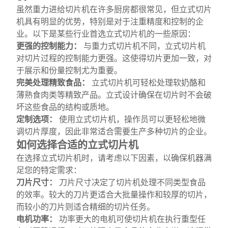
虽然重力进给切片机在许多厨房都很常见，但立式切片
机具有明显的优势，特别是对于注重精度和控制的企
业。以下是某些行业首选立式切片机的一些原因：
更强的控制能力：
与重力式切片机不同，立式切片机
对切片过程的控制能力更强。这使得切片更加一致，对
于展示和份量控制尤为重要。
完美处理精致食品：
立式切片机可轻松处理软奶酪和
薄熟食肉类等精致产品。立式设计确保在切片时不会破
坏这些食品的结构或质地。
定制选项：
使用立式切片机，操作员可以更轻松地微
调切片厚度，因此非常适合需要生产多种切片的企业。
如何选择合适的立式切片机
在选择立式切片机时，请考虑以下因素，以确保机器满
足您的特定需求：
刀片尺寸：
刀片尺寸决定了切片机处理不同类型食品
的效率。较大的刀片更适合大批量操作和较厚的切片，
而较小的刀片则适合精细的切片任务。
电机功率：
功率更大的电机可使切片机在执行重型任