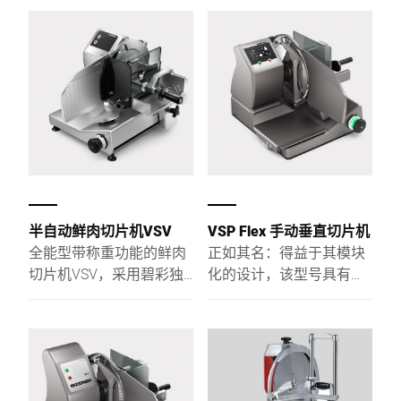
殊设计的输送滑座，也可
特制的余料夹具并可灵活
以卫生地切割十分湿润的
调节，所以完美适用于从
肉块。输送滑座使大重量
骨头上割肉或者切割整个
产品的加工也非常轻松并
的带骨火腿。即使是巨大
且符合人体工学。可以再
的火腿块，对这个型号也
大一点吗？对于大肉块，
毫无问题：这对于直径为
请直接选择直径为 350
350 mm 或 370 mm 的大
mm 或 370 mm 的匹配刀
型刀具也是小菜一碟。
具规格。
半自动鲜肉切片机VSV
VSP Flex 手动垂直切片机
全能型带称重功能的鲜肉
正如其名：得益于其模块
切片机VSV，采用碧彩独
化的设计，该型号具有最
特的人体工程学、卫生和
大的灵活性。通过集合切
安全设计，性价比高、德
片机和校准秤，可以在柜
国制造工艺，性能稳健可
台上一步完成切割、称重
靠。非常适合零售生鲜柜
和结算。为您的团队既节
台和火锅餐饮专营店的鲜
约时间也节约路程——由此