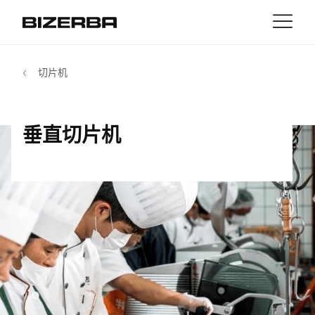
接触
返回
切片机
MyBizerba
产品与解决方案
欧洲
职业
垂直切片机
cn
美国
行业
亚洲
经验
澳大利亚
服务与支持
非洲
公司