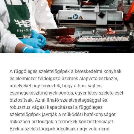
Globális weboldal
A függőleges szeletelőgépek a kereskedelmi konyhák
és élelmiszer-feldolgozó üzemek alapvető eszközei,
amelyeket úgy terveztek, hogy a hús, sajt és
csemegekészítmények pontos, egyenletes szeletelését
biztosítsák. Az állítható szeletvastagsággal és
robusztus vágási kapacitással a függőleges
szeletelőgépek javítják a működési hatékonyságot,
miközben biztosítják a termékek konzisztenciáját.
Ezek a szeletelőgépek ideálisak nagy volumenű