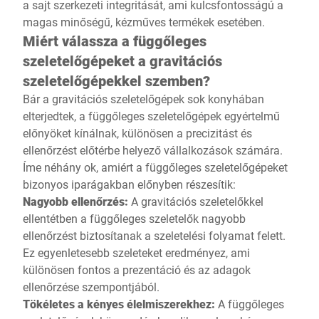
a sajt szerkezeti integritását, ami kulcsfontosságú a
magas minőségű, kézműves termékek esetében.
Miért válassza a függőleges
szeletelőgépeket a gravitációs
szeletelőgépekkel szemben?
Bár a gravitációs szeletelőgépek sok konyhában
elterjedtek, a függőleges szeletelőgépek egyértelmű
előnyöket kínálnak, különösen a precizitást és
ellenőrzést előtérbe helyező vállalkozások számára.
Íme néhány ok, amiért a függőleges szeletelőgépeket
bizonyos iparágakban előnyben részesítik:
Nagyobb ellenőrzés:
A gravitációs szeletelőkkel
ellentétben a függőleges szeletelők nagyobb
ellenőrzést biztosítanak a szeletelési folyamat felett.
Ez egyenletesebb szeleteket eredményez, ami
különösen fontos a prezentáció és az adagok
ellenőrzése szempontjából.
Tökéletes a kényes élelmiszerekhez:
A függőleges