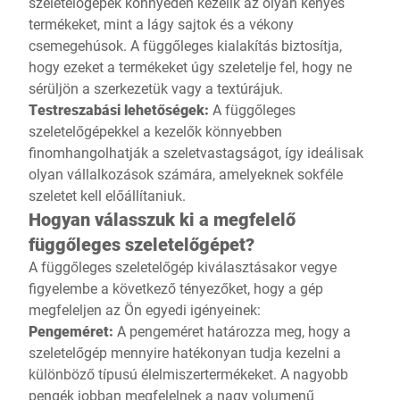
szeletelőgépek könnyedén kezelik az olyan kényes
termékeket, mint a lágy sajtok és a vékony
csemegehúsok. A függőleges kialakítás biztosítja,
hogy ezeket a termékeket úgy szeletelje fel, hogy ne
sérüljön a szerkezetük vagy a textúrájuk.
Testreszabási lehetőségek:
A függőleges
szeletelőgépekkel a kezelők könnyebben
finomhangolhatják a szeletvastagságot, így ideálisak
olyan vállalkozások számára, amelyeknek sokféle
szeletet kell előállítaniuk.
Hogyan válasszuk ki a megfelelő
függőleges szeletelőgépet?
A függőleges szeletelőgép kiválasztásakor vegye
figyelembe a következő tényezőket, hogy a gép
megfeleljen az Ön egyedi igényeinek:
Pengeméret:
A pengeméret határozza meg, hogy a
szeletelőgép mennyire hatékonyan tudja kezelni a
különböző típusú élelmiszertermékeket. A nagyobb
pengék jobban megfelelnek a nagy volumenű