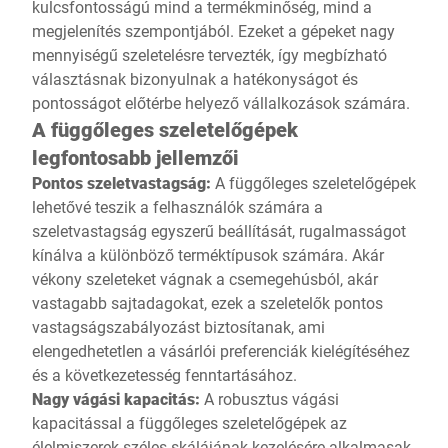
kulcsfontosságú mind a termékminőség, mind a
hogy elvigye a megrendelt
megjelenítés szempontjából. Ezeket a gépeket nagy
árucikkeket, azok már
mennyiségű szeletelésre tervezték, így megbízható
készen várják –
választásnak bizonyulnak a hatékonyságot és
felszeletelve,
pontosságot előtérbe helyező vállalkozások számára.
becsomagolva és
A függőleges szeletelőgépek
felcímkézve.
legfontosabb jellemzői
Pontos szeletvastagság:
A függőleges szeletelőgépek
lehetővé teszik a felhasználók számára a
szeletvastagság egyszerű beállítását, rugalmasságot
kínálva a különböző terméktípusok számára. Akár
vékony szeleteket vágnak a csemegehúsból, akár
vastagabb sajtadagokat, ezek a szeletelők pontos
vastagságszabályozást biztosítanak, ami
elengedhetetlen a vásárlói preferenciák kielégítéséhez
és a következetesség fenntartásához.
Nagy vágási kapacitás:
A robusztus vágási
kapacitással a függőleges szeletelőgépek az
élelmiszerek széles skálájának kezelésére alkalmasak,