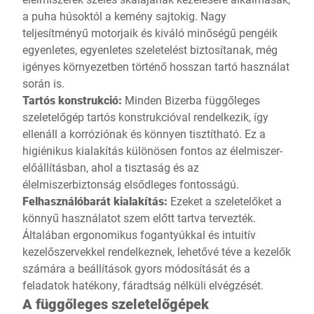
a puha húsoktól a kemény sajtokig. Nagy
teljesítményű motorjaik és kiváló minőségű pengéik
egyenletes, egyenletes szeletelést biztosítanak, még
igényes környezetben történő hosszan tartó használat
során is.
Tartós konstrukció:
Minden Bizerba függőleges
szeletelőgép tartós konstrukcióval rendelkezik, így
ellenáll a korróziónak és könnyen tisztítható. Ez a
higiénikus kialakítás különösen fontos az élelmiszer-
előállításban, ahol a tisztaság és az
élelmiszerbiztonság elsődleges fontosságú.
Felhasználóbarát kialakítás:
Ezeket a szeletelőket a
könnyű használatot szem előtt tartva tervezték.
Általában ergonomikus fogantyúkkal és intuitív
kezelőszervekkel rendelkeznek, lehetővé téve a kezelők
számára a beállítások gyors módosítását és a
feladatok hatékony, fáradtság nélküli elvégzését.
A függőleges szeletelőgépek