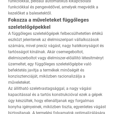
funkciókkal, például automatikus kikapcsolási
funkciókkal és pengevédővel, amelyek megvédik a
kezelőket a balesetektől.
Fokozza a műveleteket függőleges
szeletelőgépekkel
A függőleges szeletelőgépek felbecsülhetetlen értékű
eszközt jelentenek az élelmiszeripari vállalkozások
számára, mivel precíz vágást, nagy hatékonyságot és
tartósságot kínálnak. Akár csemegeboltot,
élelmiszerboltot vagy élelmiszer-előállító létesítményt
üzemeltet, egy függőleges szeletelőgépbe való
befektetés javítja a termékek minőségét és
konzisztenciáját, miközben racionalizálja a
műveleteket.
Az állítható szeletvastagsággal, a nagy vágási
kapacitással és a tartós konstrukcióval ezek a gépek
úgy készültek, hogy ellenálljanak egy forgalmas
konyha igényeinek, miközben tiszta, egyenletes vágást
biztosítanak. A termelési folyamatok optimalizálására