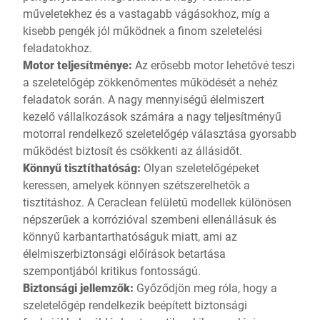
műveletekhez és a vastagabb vágásokhoz, míg a
kisebb pengék jól működnek a finom szeletelési
feladatokhoz.
Motor teljesítménye:
Az erősebb motor lehetővé teszi
a szeletelőgép zökkenőmentes működését a nehéz
feladatok során. A nagy mennyiségű élelmiszert
kezelő vállalkozások számára a nagy teljesítményű
motorral rendelkező szeletelőgép választása gyorsabb
működést biztosít és csökkenti az állásidőt.
Könnyű tisztíthatóság:
Olyan szeletelőgépeket
keressen, amelyek könnyen szétszerelhetők a
tisztításhoz. A Ceraclean felületű modellek különösen
népszerűek a korrózióval szembeni ellenállásuk és
könnyű karbantarthatóságuk miatt, ami az
élelmiszerbiztonsági előírások betartása
szempontjából kritikus fontosságú.
Biztonsági jellemzők:
Győződjön meg róla, hogy a
szeletelőgép rendelkezik beépített biztonsági