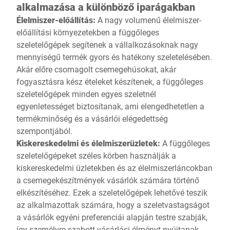
alkalmazása a különböző iparágakban
Élelmiszer-előállítás:
A nagy volumenű élelmiszer-
előállítási környezetekben a függőleges
szeletelőgépek segítenek a vállalkozásoknak nagy
mennyiségű termék gyors és hatékony szeletelésében.
Akár előre csomagolt csemegehúsokat, akár
fogyasztásra kész ételeket készítenek, a függőleges
szeletelőgépek minden egyes szeletnél
egyenletességet biztosítanak, ami elengedhetetlen a
termékminőség és a vásárlói elégedettség
szempontjából.
Kiskereskedelmi és élelmiszerüzletek:
A függőleges
szeletelőgépeket széles körben használják a
kiskereskedelmi üzletekben és az élelmiszerláncokban
a csemegekészítmények vásárlók számára történő
elkészítéséhez. Ezek a szeletelőgépek lehetővé teszik
az alkalmazottak számára, hogy a szeletvastagságot
a vásárlók egyéni preferenciái alapján testre szabják,
így személyre szabott vásárlási élményt nyújtanak.