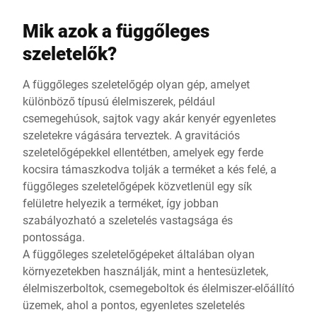
közt sem – így a
kiszolgálás során nem
Mik azok a függőleges
szakad meg fölöslegesen
szeletelők?
a szemkontaktus a
vásárlóval.||A VSP Flex
A függőleges szeletelőgép olyan gép, amelyet
kiválóan alkalmas az
különböző típusú élelmiszerek, például
előkészítés helyszínén
csemegehúsok, sajtok vagy akár kenyér egyenletes
végzett folyamatok
szeletekre vágására terveztek. A gravitációs
digitalizálására is:
szeletelőgépekkel ellentétben, amelyek egy ferde
MyOrder megoldásunk
kocsira támaszkodva tolják a terméket a kés felé, a
segítségével a
függőleges szeletelőgépek közvetlenül egy sík
rendeléseket közvetlenül
felületre helyezik a terméket, így jobban
a Flex érintőképernyőjén
szabályozható a szeletelés vastagsága és
keresztül is kezelheti, és
pontossága.
határidőre elő tudja
A függőleges szeletelőgépeket általában olyan
készíteni az előre
környezetekben használják, mint a hentesüzletek,
megrendelt árut. Így
élelmiszerboltok, csemegeboltok és élelmiszer-előállító
amikor a vásárló
üzemek, ahol a pontos, egyenletes szeletelés
megérkezik a pulthoz,