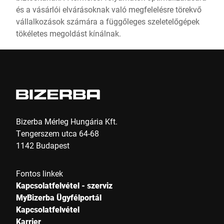
és a vásárlói elvárásoknak való megfelelésre törekvő
vállalkozások számára a függőleges szeletelőgépek
tökéletes megoldást kínálnak.
Bizerba Mérleg Hungária Kft.
Tengerszem utca 64-68
1142 Budapest
Fontos linkek
Kapcsolatfelvétel - szerviz
MyBizerba Ügyfélportál
Kapcsolatfelvétel
Karrier