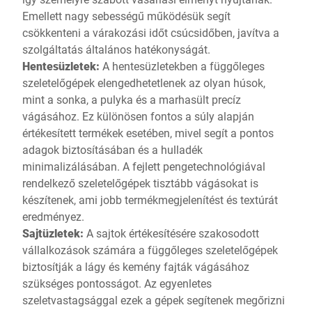
Emellett nagy sebességű működésük segít
csökkenteni a várakozási időt csúcsidőben, javítva a
szolgáltatás általános hatékonyságát.
Hentesüzletek:
A hentesüzletekben a függőleges
szeletelőgépek elengedhetetlenek az olyan húsok,
mint a sonka, a pulyka és a marhasült precíz
vágásához. Ez különösen fontos a súly alapján
értékesített termékek esetében, mivel segít a pontos
adagok biztosításában és a hulladék
minimalizálásában. A fejlett pengetechnológiával
rendelkező szeletelőgépek tisztább vágásokat is
készítenek, ami jobb termékmegjelenítést és textúrát
eredményez.
Sajtüzletek:
A sajtok értékesítésére szakosodott
vállalkozások számára a függőleges szeletelőgépek
biztosítják a lágy és kemény fajták vágásához
szükséges pontosságot. Az egyenletes
szeletvastagsággal ezek a gépek segítenek megőrizni