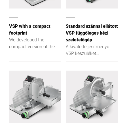
VSP with a compact
Standard szánnal ellátott
footprint
VSP függőleges kézi
We developed the
szeletelőgép
compact version of the
A kiváló teljesítményű
VSP with a 280 mm blade
VSP készüléket
and a reduced option
univerzális szánnal láttuk
range specifically for
el: A standard kivitelű
kitchens where space is
berendezés rendkívül
limited.
rugalmasan
alkalmazható, hiszen a
legkülönfélébb termékek
szeleteléséhez is
tökéletesen alkalmas,
legyen szó kisebb vagy
nagyobb méretű