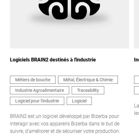
Pays *
Votre demande *
Logiciels BRAIN2 destinés à l'industrie
In
Métiers de bouche
Métal, Électrique & Chimie
Industrie Agroalimentaire
Traceability
Je confirme par la présente que j'accepte l'utilisation de mes
données pour traiter cette demande De plus amples informations
Logiciel pour l'industrie
Logiciel
peuvent être trouvées dans le
Déclaration de protection des
L
données
*
le
BRAIN2 est un logiciel développé par Bizerba pour
interagir avec vos appareils Bizerba dans le but de
suivre, d’améliorer et de sécuriser votre production.
Anti-Robot Verification
Click to start verification