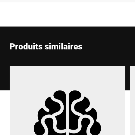
Entreprise *
E-Mail *
Produits similaires
Téléphone *
Rue *
Code postal *
Ville *