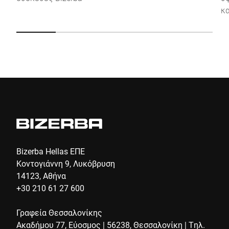
κα
Anti-Robot Verification
Click to start verification
α
Friendly
Captcha ⇗
Υποβολή
Bizerba Hellas ΕΠΕ
Κοντογιάννη 9, Λυκόβρυση
14123, Αθήνα
+30 210 61 27 600
Γραφεία Θεσσαλονίκης
Ακαδήμου 77, Εύοσμος | 56238, Θεσσαλονίκη | Τηλ.