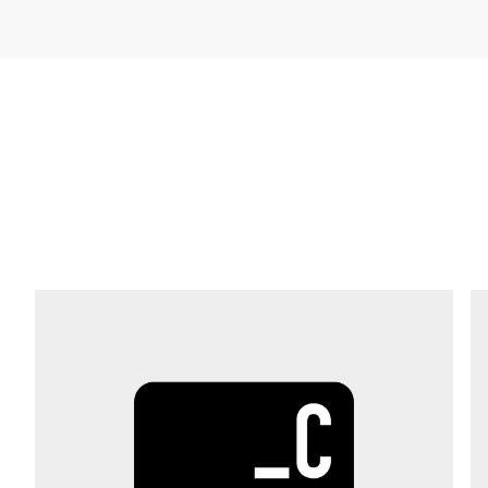
Εταιρεία *
E-mail *
Τηλέφωνο *
Οδός *
Ταχυδρομικός κώδικας *