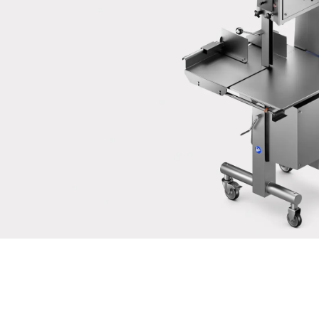
Je confirme par la présente que j'accepte l'utilisation de mes
données pour traiter cette demande De plus amples informations
peuvent être trouvées dans le
Déclaration de protection des
données
*
Anti-Robot Verification
Click to start verification
Friendly
Captcha ⇗
Envoyer