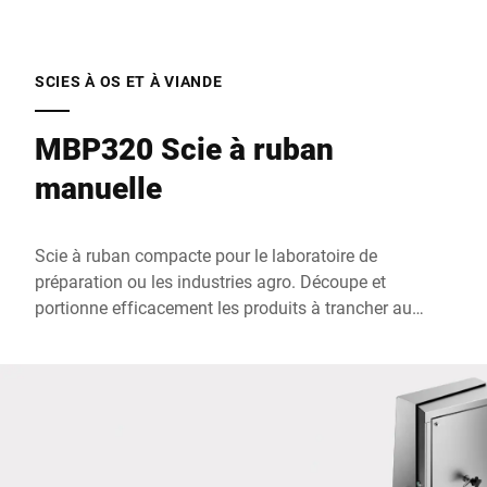
Rue *
SCIES À OS ET À VIANDE
MBP320 Scie à ruban
Code postal *
manuelle
Ville *
Scie à ruban compacte pour le laboratoire de
préparation ou les industries agro. Découpe et
Pays *
portionne efficacement les produits à trancher au
quotidien. Polyvalente pour les aliments à l'état frais,
congelé ou fumé et pour la production de portions de
même poids, par exemple des côtelettes.
Votre demande *