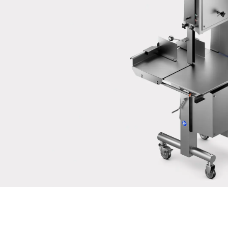
Je confirme par la présente que j'accepte l'utilisation de mes
données pour traiter cette demande . De plus amples
informations peuvent être trouvées dans le
Déclaration de
protection des données
*
Anti-Robot Verification
Click to start verification
Friendly
Captcha ⇗
Envoyer