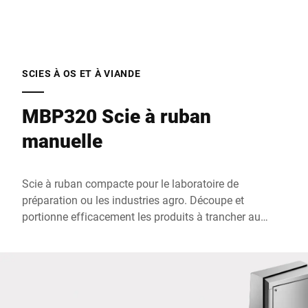
Téléphone *
Rue *
SCIES À OS ET À VIANDE
MBP320 Scie à ruban
Code postal *
manuelle
Ville *
Scie à ruban compacte pour le laboratoire de
préparation ou les industries agro. Découpe et
Pays *
portionne efficacement les produits à trancher au
quotidien. Polyvalente pour les aliments à l'état frais,
congelé ou fumé et pour la production de portions de
même poids, par exemple des côtelettes.
Votre demande *