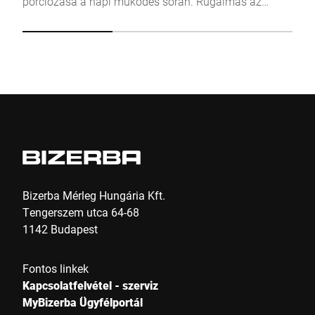
porciózása a napi működés során. Rugalmas az
élelmiszerekkel, legyen az friss, fagyasztott vagy
füstölt, és alkalmas azonos súlyú adagok, például
szelet előállítására.
Bizerba Mérleg Hungária Kft.
Tengerszem utca 64-68
1142 Budapest
Fontos linkek
Kapcsolatfelvétel - szerviz
MyBizerba Ügyfélportál