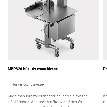
MBP320 hús- és csontfűrész
FK
Hús- és csontfűrészek
Rugalmas fűrészelőrendszer az ipari élelmiszer-
Ko
előállításhoz. A termék hatékony aprítása és
az