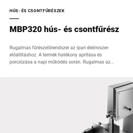
Utca *
HÚS- ÉS CSONTFŰRÉSZEK
MBP320 hús- és csontfűrész
Irányítószám *
Rugalmas fűrészelőrendszer az ipari élelmiszer-
Város *
előállításhoz. A termék hatékony aprítása és
porciózása a napi működés során. Rugalmas az
élelmiszerekkel, legyen az friss, fagyasztott vagy
Ország *
füstölt, és alkalmas azonos súlyú adagok, például
szelet előállítására.
Az Ön üzenete nekünk *