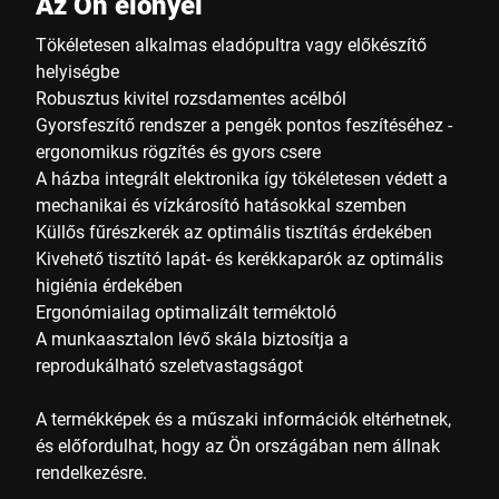
Az Ön előnyei
Tökéletesen alkalmas eladópultra vagy előkészítő
helyiségbe
Robusztus kivitel rozsdamentes acélból
Gyorsfeszítő rendszer a pengék pontos feszítéséhez -
ergonomikus rögzítés és gyors csere
A házba integrált elektronika így tökéletesen védett a
mechanikai és vízkárosító hatásokkal szemben
Küllős fűrészkerék az optimális tisztítás érdekében
Kivehető tisztító lapát- és kerékkaparók az optimális
higiénia érdekében
Ergonómiailag optimalizált terméktoló
A munkaasztalon lévő skála biztosítja a
reprodukálható szeletvastagságot
A termékképek és a műszaki információk eltérhetnek,
és előfordulhat, hogy az Ön országában nem állnak
rendelkezésre.