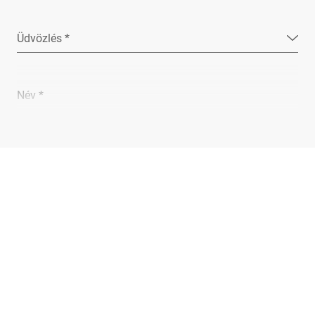
Üdvözlés *
Név *
Vállalat *
E-Mail *
Telefon *