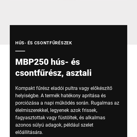
Globális weboldal
HÚS- ÉS CSONTFŰRÉSZEK
MBP250 hús- és
csontfűrész, asztali
Kompakt fűrész eladói pultra vagy előkészítő
helyiségbe. A termék hatékony aprítása és
porciózása a napi működés során. Rugalmas az
élelmiszerekkel, legyenek azok frissek,
fagyasztottak vagy füstöltek, és alkalmas
azonos súlyú adagok, például szelet
előállítására.