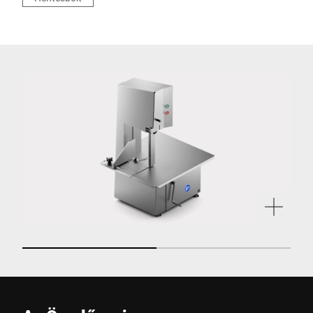
kevesebb választható funkcióval látható el,
kifejezetten kompakt készülék, ezért ideális
megoldás lehet kisebb méretű szeletelendő
termékek esetén, ha szűkös a rendelkezésre
álló hely.