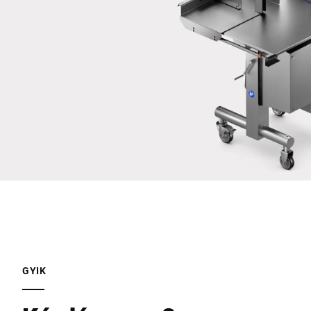
Ezúton megerősítem, hogy elfogadom az adataim
felhasználását a kérelem feldolgozásához. További információk
megtalálhatók az
Adatvédelmi nyilatkozatban
*
Anti-Robot Verification
Click to start verification
Friendly
Captcha ⇗
Beküldés
GYIK