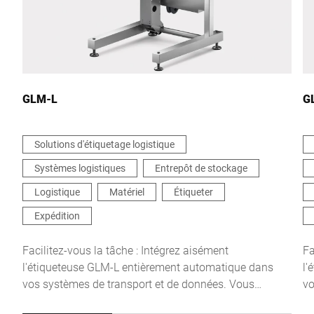
Votre demande *
GLM-L
G
Solutions d'étiquetage logistique
Systèmes logistiques
Entrepôt de stockage
Je confirme par la présente que j'accepte l'utilisation de mes
données pour traiter cette demande De plus amples informations
Logistique
Matériel
Étiqueter
peuvent être trouvées dans le
Déclaration de protection des
données
*
Expédition
Facilitez-vous la tâche : Intégrez aisément
Fa
Anti-Robot Verification
l'étiqueteuse GLM-L entièrement automatique dans
l'
Click to start verification
vos systèmes de transport et de données. Vous
vo
Friendly
Captcha ⇗
garantissez ainsi l'étiquetage sans erreur de vos
ga