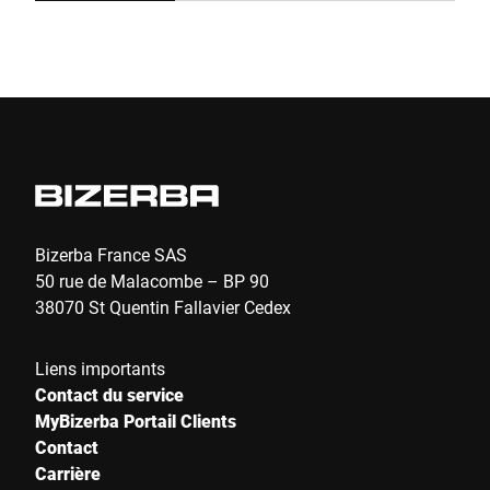
produits, du carton à la palette. Avec son processeur
pr
puissant, le modèle GLM-L est équipé de manière
pu
optimale pour vos besoins actuels et futurs.
op
Envoyer
Bizerba France SAS
50 rue de Malacombe – BP 90
38070 St Quentin Fallavier Cedex
Liens importants
Contact du service
MyBizerba Portail Clients
Contact
Carrière