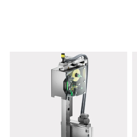
E-Mail *
Téléphone *
Rue *
Code postal *
Ville *
Pays *