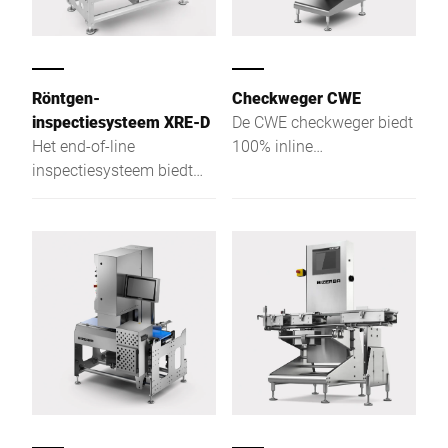
Röntgen-
Checkweger CWE
inspectiesysteem XRE-D
De CWE checkweger biedt
Het end-of-line
100% inline
inspectiesysteem biedt
gewichtscontrole met
maximale veiligheid: XRE-
hoge nauwkeurigheid en
D herkent dankzij
betrouwbare integratie in
röntgentechnologie
high-speed
verontreinigingen en
productielijnen.
fouten in producten en
verpakkingen. Naast
metalige en niet-metalige
deeltjes detecteert het
ontbrekende, defecte of
vervormde producten en
een over- en