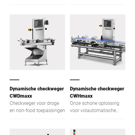
hoog niveau
overtuigt door
betrouwbare prestaties en
de hoogste
zoekgevoeligheid.
Dynamische checkweger
Dynamische checkweger
CWDmaxx
CWHmaxx
Checkweger voor droge
Onze schone oplossing
en non-food toepassingen
voor volautomatische
gewichtscontrole - de
dynamische checkweger
CWHmaxx. Deze is