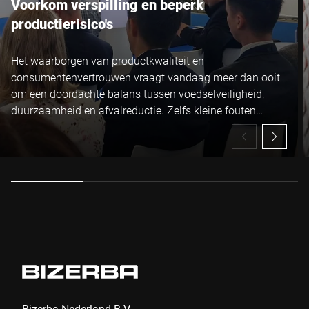
Voorkom verspilling en beperk
productierisico's
Het waarborgen van productkwaliteit en
consumentenvertrouwen vraagt vandaag meer dan ooit
om een doordachte balans tussen voedselveiligheid,
duurzaamheid en afvalreductie. Zelfs kleine fouten
kunnen een aanzienlijke impact hebben op de kwaliteit
van uw producten en de efficiëntie van uw processen.
Bizerba Nederland B.V.