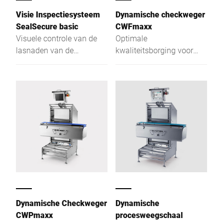
ondergewicht. Met het
Visie Inspectiesysteem
Dynamische checkweger
efficiënte transportgoed-
SealSecure basic
CWFmaxx
snelwisselsysteem kan in
Visuele controle van de
Optimale
twee minuten een
lasnaden van de
kwaliteitsborging voor
riemwisseling worden
verpakking
verpakte producten in de
uitgevoerd.
levensmiddelenindustrie
Dynamische Checkweger
Dynamische
CWPmaxx
procesweegschaal