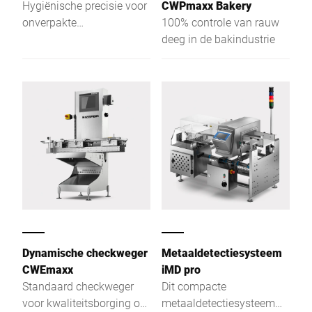
Hygiënische precisie voor
CWPmaxx Bakery
onverpakte
100% controle van rauw
levensmiddelen in de
deeg in de bakindustrie
voedingsmiddelenindustrie
Dynamische checkweger
Metaaldetectiesysteem
CWEmaxx
iMD pro
Standaard checkweger
Dit compacte
voor kwaliteitsborging op
metaaldetectiesysteem