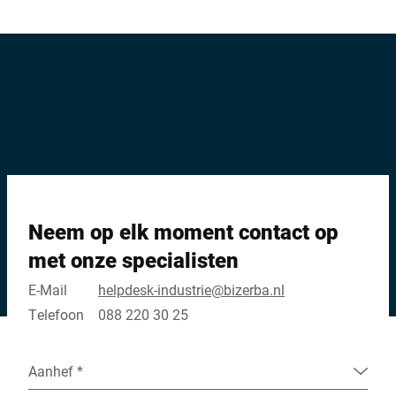
nu gaat om staal,
roestvast staal of non-
ferrometalen zoals
aluminium.
Neem op elk moment contact op
met onze specialisten
E-Mail
helpdesk-industrie@bizerba.nl
Telefoon
088 220 30 25
Aanhef *