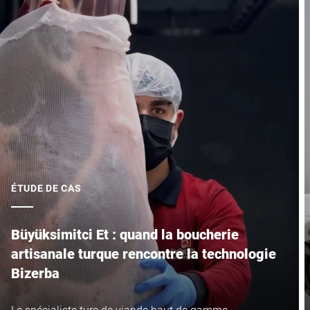
Code postal *
Ville *
Pays *
ÉTUDE DE CAS
Votre demande *
Büyüksimitci Et : quand la boucherie
artisanale turque rencontre la technologie
Bizerba
Le spécialiste turc de viande haut de gamme