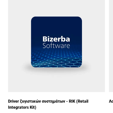
Οδός *
Ταχυδρομικός κώδικας *
Πόλη *
Χώρα *
Το μήνυμά σας προς εμάς *
Driver ζυγιστικών συστημάτων - RIK (Retail
Λο
Integrators Kit)