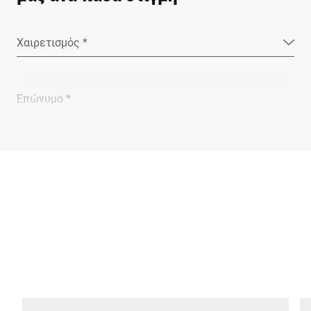
Χαιρετισμός *
Επώνυμο *
Εταιρεία *
E-mail *
Τηλέφωνο *