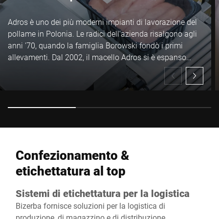
Adros è uno dei più moderni impianti di lavorazione del
pollame in Polonia. Le radici dell'azienda risalgono agli
anni '70, quando la famiglia Borowski fondò i primi
allevamenti. Dal 2002, il macello Adros si è espanso
costantemente, investendo in attrezzature e tecnologie
moderne e diventando uno dei principali produttori di
pollame in Europa.
Confezionamento &
etichettatura al top
Sistemi di etichettatura per la logistica
Bizerba fornisce soluzioni per la logistica di
produzione, di magazzino e di distribuzione,