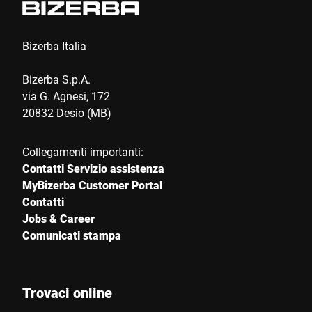
Paese *
Bizerba Italia
Bizerba S.p.A.
via G. Agnesi, 172
Il tuo messaggio *
20832 Desio (MB)
Collegamenti importanti:
Contatti Servizio assistenza
MyBizerba Customer Portal
Contatti
Jobs & Career
Autorizzo l’utilizzo dei miei dati per elaborare questa richiesta.
Comunicati stampa
Ulteriori informazioni sono disponibili in
Dichiarazione di
protezione dei dati
*
Trovaci online
Anti-Robot Verification