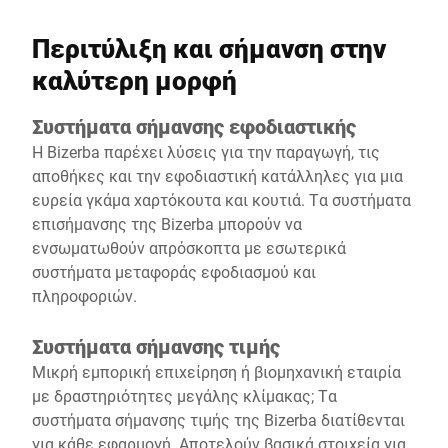
λειτουργίας και να επιτύχουν σημαντική βελτίωση της
παραγωγικής αποδοτικότητας, ικανοποιώντας
Περιτύλιξη και σήμανση στην
παράλληλα τις μεταβαλλόμενες προσδοκίες των
καλύτερη μορφή
λιανοπωλητών και τις κανονιστικές απαιτήσεις.
Συστήματα σήμανσης εφοδιαστικής
Η Bizerba παρέχει λύσεις για την παραγωγή, τις
αποθήκες και την εφοδιαστική κατάλληλες για μια
ευρεία γκάμα χαρτόκουτα και κουτιά. Τα συστήματα
επισήμανσης της Bizerba μπορούν να
ενσωματωθούν απρόσκοπτα με εσωτερικά
συστήματα μεταφοράς εφοδιασμού και
πληροφοριών.
Συστήματα σήμανσης τιμής
Μικρή εμπορική επιχείρηση ή βιομηχανική εταιρία
με δραστηριότητες μεγάλης κλίμακας; Τα
συστήματα σήμανσης τιμής της Bizerba διατίθενται
για κάθε εφαρμογή. Αποτελούν βασικά στοιχεία για