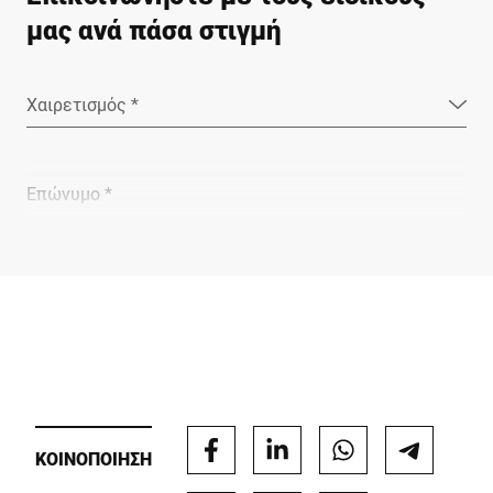
μας ανά πάσα στιγμή
Χαιρετισμός *
Επώνυμο *
Εταιρεία *
E-mail *
ΚΟΙΝΟΠΟΙΗΣΗ
Τηλέφωνο *