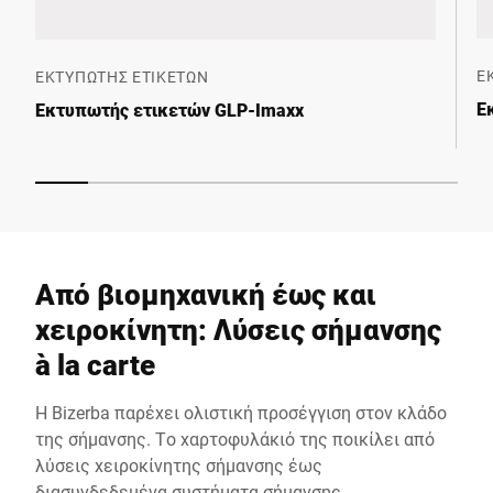
Ε
ΕΚΤΥΠΩΤΉΣ ΕΤΙΚΕΤΏΝ
Ε
Εκτυπωτής ετικετών GLP-Imaxx
Από βιομηχανική έως και
χειροκίνητη: Λύσεις σήμανσης
à la carte
Η Bizerba παρέχει ολιστική προσέγγιση στον κλάδο
της σήμανσης. Το χαρτοφυλάκιό της ποικίλει από
λύσεις χειροκίνητης σήμανσης έως
διασυνδεδεμένα συστήματα σήμανσης,