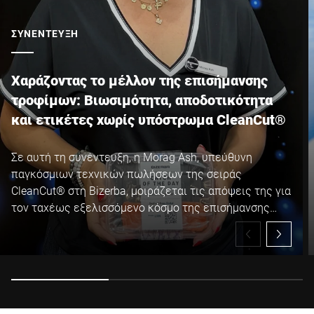
ΣΥΝΈΝΤΕΥΞΗ
Χαράζοντας το μέλλον της επισήμανσης
τροφίμων: Βιωσιμότητα, αποδοτικότητα
και ετικέτες χωρίς υπόστρωμα CleanCut®
Σε αυτή τη συνέντευξη, η Morag Ash, υπεύθυνη
παγκόσμιων τεχνικών πωλήσεων της σειράς
CleanCut® στη Bizerba, μοιράζεται τις απόψεις της για
τον ταχέως εξελισσόμενο κόσμο της επισήμανσης
τροφίμων. Από την αυξανόμενη ζήτηση για βιώσιμες
συσκευασίες και τεχνολογία χωρίς υπόστρωμα έως
τα λειτουργικά και περιβαλλοντικά οφέλη των
ετικετών χωρίς υπόστρωμα Bizerba CleanCut®, η
Morag εξηγεί πώς οι κατασκευαστές μπορούν να
μειώσουν τα απόβλητα, να αυξήσουν τον χρόνο