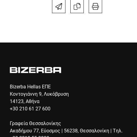
Οδός *
Ταχυδρομικός κώδικας *
Πόλη *
Χώρα *
Bizerba Hellas ΕΠΕ
Κοντογιάννη 9, Λυκόβρυση
14123, Αθήνα
+30 210 61 27 600
Το μήνυμά σας προς εμάς *
Γραφεία Θεσσαλονίκης
Ακαδήμου 77, Εύοσμος | 56238, Θεσσαλονίκη | Τηλ.