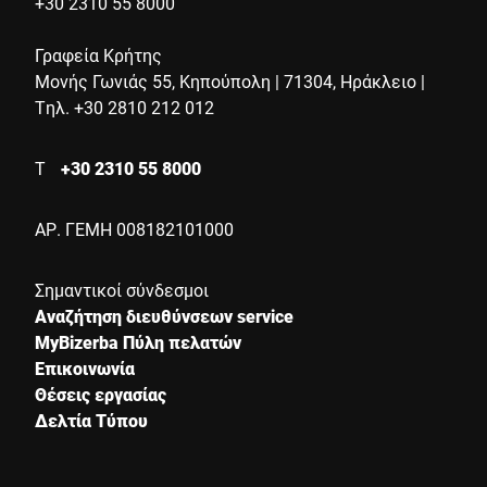
+30 2310 55 8000
Γραφεία Κρήτης
Μονής Γωνιάς 55, Κηπούπολη | 71304, Ηράκλειο |
Επιβεβαιώνω ότι συμφωνώ με τη χρήση των δεδομένων μου
Τηλ. +30 2810 212 012
για να επεξεργαστώ αυτό το αίτημα. Περισσότερες
πληροφορίες μπορούν να βρεθούν στο
Δήλωση προστασίας
δεδομένων
*
Τ
+30 2310 55 8000
ΑΡ. ΓΕΜΗ 008182101000
Anti-Robot Verification
Click to start verification
Friendly
Captcha ⇗
Σημαντικοί σύνδεσμοι
Αναζήτηση διευθύνσεων service
MyBizerba Πύλη πελατών
Επικοινωνία
Υποβολή
Θέσεις εργασίας
Δελτία Τύπου