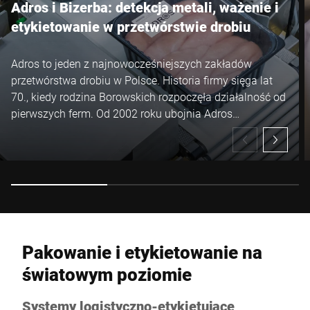
Adros i Bizerba: detekcja metali, ważenie i
etykietowanie w przetwórstwie drobiu
Adros to jeden z najnowocześniejszych zakładów
przetwórstwa drobiu w Polsce. Historia firmy sięga lat
70., kiedy rodzina Borowskich rozpoczęła działalność od
pierwszych ferm. Od 2002 roku ubojnia Adros
nieustannie się rozwija, inwestując w nowoczesny sprzęt
i technologie, stając się znaczącym producentem
kurczaka w Europie.
Pakowanie i etykietowanie na
światowym poziomie
Systemy logistyczno-etykietujące