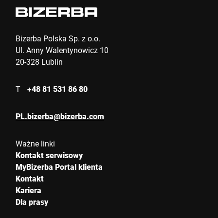
Miasto *
Kraj *
Bizerba Polska Sp. z o.o.
Ul. Anny Walentynowicz 10
20-328 Lublin
Wiadomość *
T
+48 81 531 86 80
PL.bizerba@bizerba.com
Ważne linki
Kontakt serwisowy
Niniejszym potwierdzam, że zgadzam się na wykorzystanie
MyBizerba Portal klienta
moich danych do przetworzenia tego żądania Dalsze informacje
Kontakt
można znaleźć w
Deklaracja ochrony danych
*
Kariera
Dla prasy
Anti-Robot Verification