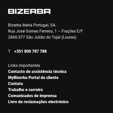
Cidade *
País *
Bizerba Ibéria Portugal, SA.
Rua José Gomes Ferreira, 1 – Frações E/F
2660-377 São Julião do Tojal (Loures)
Contacte-nos *
T
+351 800 787 788
Links importantes
Contacto de assistência técnica
MyBizerba Portal do cliente
Contato
Trabalho e carreira
Confirmo que concordo com o uso dos meus dados para
processar essa solicitação Informações adicionais podem ser
Comunicados de imprensa
encontradas no
Declaração de proteção de dados
*
Livro de reclamações electrónico