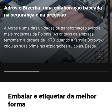
Adros e Bizerba: uma colaboração baseada
na segurança e na precisão
A Adros é uma das unidades de transformação avícola
mais modernas da Polónia. As origens da empresa
remontam à década de 1970, quando a família Borowski
criou as suas primeiras explorações avícolas. Desde
2002, o matadouro Adros tem crescido de forma
constante, investindo em equipamentos e tecnologias
modernas e tornando-se um dos principais produtores
de frango da Europa.
Embalar e etiquetar da melhor
forma