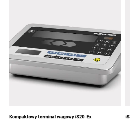
Ulica *
Kod pocztowy *
Miasto *
Kraj *
Wiadomość *
Kompaktowy terminal wagowy iS20-Ex
iS