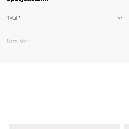
Tytuł *
Nazwisko *
Firma *
E-mail *
Telefon *