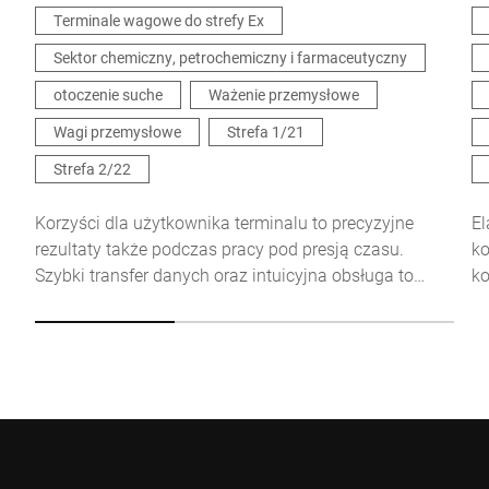
Terminale wagowe do strefy Ex
Sektor chemiczny, petrochemiczny i farmaceutyczny
Niniejszym potwierdzam, że zgadzam się na wykorzystanie
moich danych do przetworzenia tego żądania Dalsze informacje
otoczenie suche
Ważenie przemysłowe
można znaleźć w
Deklaracja ochrony danych
*
Wagi przemysłowe
Strefa 1/21
Strefa 2/22
Anti-Robot Verification
Click to start verification
Korzyści dla użytkownika terminalu to precyzyjne
El
Friendly
Captcha ⇗
rezultaty także podczas pracy pod presją czasu.
ko
Szybki transfer danych oraz intuicyjna obsługa to
ko
gwarancja sprawnego przebiegu procesów. Przykład:
da
wizualna kontrola tolerancji z sygnalizacją świetlną.
Wyślij
wy
Jedna z wielu korzyści płynących z łatwej konfiguracji
wy
terminalu iS25-Ex.
ut
Be