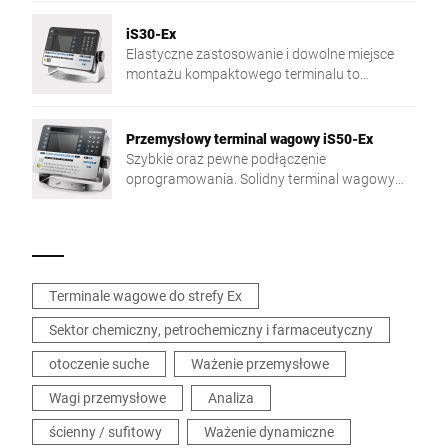
intuicyjna obsługa to gwarancja sprawnego
przebiegu procesów. Przykład: wizualna
iS30-Ex
kontrola tolerancji z sygnalizacją świetlną.
Elastyczne zastosowanie i dowolne miejsce
Jedna z wielu korzyści płynących z łatwej
montażu kompaktowego terminalu to
konfiguracji terminalu iS25-Ex.
gwarancja wysokiego komfortu obsługi.
Przykład: przejrzysty podgląd danych na
dużym wyświetlaczu graficznym. Szeroki
Przemysłowy terminal wagowy iS50-Ex
wybór interfejsów oraz oprogramowania to
Szybkie oraz pewne podłączenie
gwarancja wysokiej wydajności procesów
oprogramowania. Solidny terminal wagowy
produkcyjnych oraz utrzymanie trwałej,
spełnia wszystkie wymagania zgodnie w
wysokiej jakości produktu. Bezpieczeństwo,
wytycznymi ATEX oraz IECEx w strefie Ex 1/21.
precyzja, niezawodność.
Mocne strony: łatwy proces wprowadzania
danych oraz duży, kolorowy wyświetlacz 7".
Terminale wagowe do strefy Ex
Sektor chemiczny, petrochemiczny i farmaceutyczny
otoczenie suche
Ważenie przemysłowe
Wagi przemysłowe
Analiza
ścienny / sufitowy
Ważenie dynamiczne