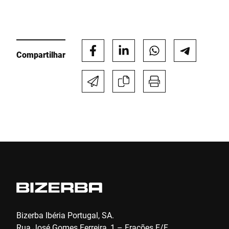
processar essa solicitação Informações adicionais podem ser
encontradas no
Declaração de proteção de dados
*
Anti-Robot Verification
Compartilhar
Click to start verification
Friendly
Captcha ⇗
Enviar
Bizerba Ibéria Portugal, SA.
Rua José Gomes Ferreira, 1 – Frações E/F