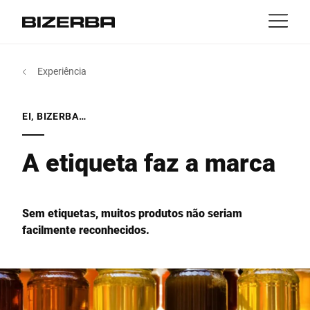
Contato
Voltar
Experiência
MyBizerba
Produtos & Soluções
Europa
Empregos
EI, BIZERBA…
pt
América
Indústrias
A etiqueta faz a marca
Ásia
Experiência
Sem etiquetas, muitos produtos não seriam
Austrália
facilmente reconhecidos.
Serviço
África
Companhia