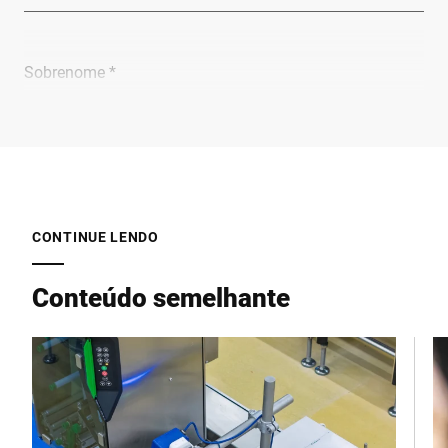
Sobrenome *
Empresa *
E-mail *
CONTINUE LENDO
Conteúdo semelhante
Telefone *
Rua *