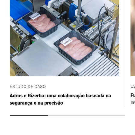
Código Postal *
Cidade *
País *
Contacte-nos *
E
ESTUDO DE CASO
Fu
Adros e Bizerba: uma colaboração baseada na
Tr
segurança e na precisão
b
Confirmo que concordo com o uso dos meus dados para