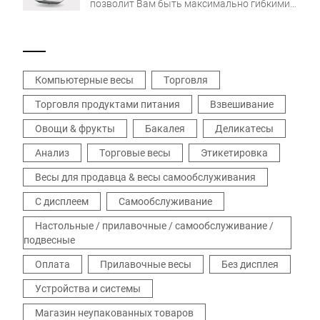
позволит Вам быть максимально гибкими.
Больше производительности благодаря
мощному процессору Intel® Quad Core и
большой оперативной памяти.
Компьютерные весы
Торговля
Торговля продуктами питания
Взвешивание
Овощи & фрукты
Бакалея
Деликатесы
Анализ
Торговые весы
Этикетировка
Весы для продавца & весы самообслуживания
С дисплеем
Самообслуживание
Настольные / прилавочные / самообслуживание /
подвесные
Оплата
Прилавочные весы
Без дисплея
Устройства и системы
Магазин неупакованных товаров