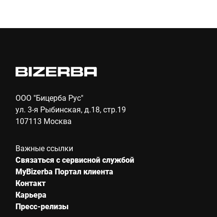
п
плоская грузовая платформа открывает
Отправить
в
покупателям оптимальный вид на товар.
б
Продуманный дизайн означает
пр
беспрепятственный доступ для продавцов к
продуктам на прилавке и в витрине.
ООО "Бицерба Рус"
ул. 3-я Рыбинская, д.18, стр.19
107113 Москва
Важные ссылки
Связаться с сервисной службой
MyBizerba Портал клиента
Контакт
Карьера
Пресс-релизы