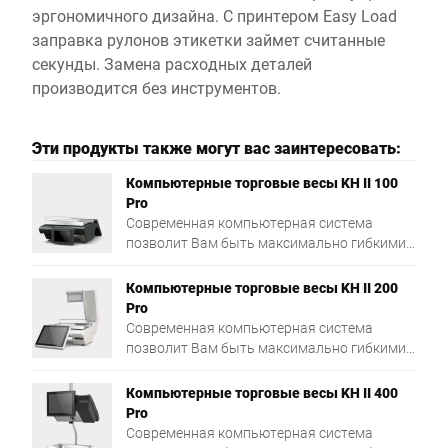
эргономичного дизайна. С принтером Easy Load
заправка рулонов этикетки займет считанные
секунды. Замена расходных деталей
производится без инструментов.
Эти продукты также могут вас заинтересовать:
Компьютерные торговые весы KH II 100
Pro
Современная компьютерная система
позволит Вам быть максимально гибкими.
Больше производительности благодаря
мощному процессору Intel® Quad Core и
Компьютерные торговые весы KH II 200
большой оперативной памяти.
Pro
Современная компьютерная система
позволит Вам быть максимально гибкими.
Больше производительности благодаря
мощному процессору Intel® Quad Core и
Компьютерные торговые весы KH II 400
большой оперативной памяти.
Pro
Современная компьютерная система