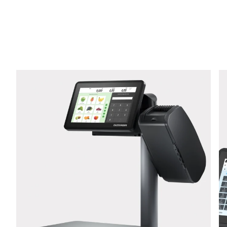
E-mail *
Телефон *
Улица *
Почтовый индекс *
Город *
Страна *