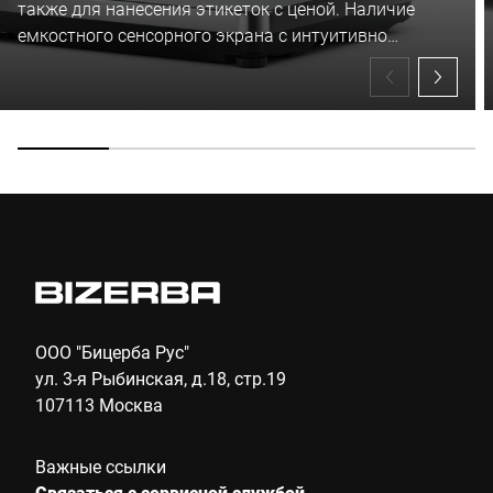
также для нанесения этикеток с ценой. Наличие
емкостного сенсорного экрана с интуитивно
понятным интерфейсом гарантирует простоту и
эффективность при работе с весами Q1. Особо
плоская грузовая платформа открывает
покупателям оптимальный вид на товар.
Продуманный дизайн означает беспрепятственный
доступ для продавцов к продуктам на прилавке и в
витрине.
ООО "Бицерба Рус"
ул. 3-я Рыбинская, д.18, стр.19
107113 Москва
Важные ссылки
Связаться с сервисной службой